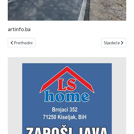
artinfo.ba
Prethodni članak: Ministarstvo obrane BiH raspisalo natječaj za pr
Sljedeći članak:
Prethodni
Sljedeće