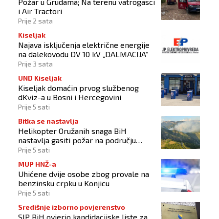
Požar u Grudama; Na terenu vatrogasci
i Air Tractori
Prije 2 sata
Kiseljak
Najava isključenja električne energije
na dalekovodu DV 10 kV „DALMACIJA“
Prije 3 sata
UND Kiseljak
Kiseljak domaćin prvog službenog
dKviz-a u Bosni i Hercegovini
Prije 5 sati
Bitka se nastavlja
Helikopter Oružanih snaga BiH
nastavlja gasiti požar na području
Konjica
Prije 5 sati
MUP HNŽ-a
Uhićene dvije osobe zbog provale na
benzinsku crpku u Konjicu
Prije 5 sati
Središnje izborno povjerenstvo
SIP BiH ovjerio kandidacijske liste za