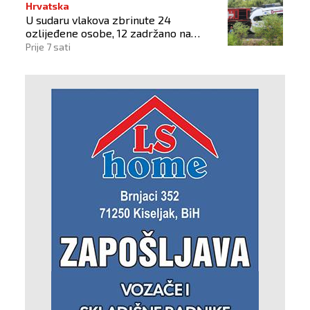
Hrvatska
U sudaru vlakova zbrinute 24
ozlijeđene osobe, 12 zadržano na
liječenju
Prije 7 sati