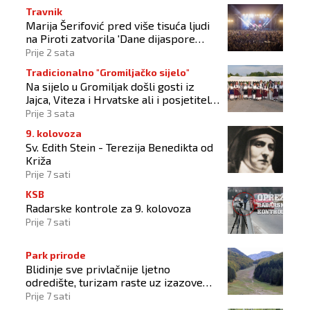
Travnik
Marija Šerifović pred više tisuća ljudi
na Piroti zatvorila 'Dane dijaspore
2026'
Prije 2 sata
Tradicionalno "Gromiljačko sijelo"
Na sijelo u Gromiljak došli gosti iz
Jajca, Viteza i Hrvatske ali i posjetitelji
od Austrije do Australije
Prije 3 sata
9. kolovoza
Sv. Edith Stein - Terezija Benedikta od
Križa
Prije 7 sati
KSB
Radarske kontrole za 9. kolovoza
Prije 7 sati
Park prirode
Blidinje sve privlačnije ljetno
odredište, turizam raste uz izazove
očuvanja prirode
Prije 7 sati