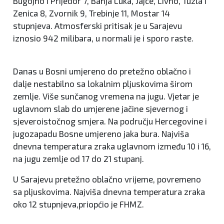
Bugojno i Prijedor 7, Banja Luka, Jajce, Livno, Tuzla i
Zenica 8, Zvornik 9, Trebinje 11, Mostar 14
stupnjeva. Atmosferski pritisak je u Sarajevu
iznosio 942 milibara, u normali je i sporo raste.
Danas u Bosni umjereno do pretežno oblačno i
dalje nestabilno sa lokalnim pljuskovima širom
zemlje. Više sunčanog vremena na jugu. Vjetar je
uglavnom slab do umjerene jačine sjevernog i
sjeveroistočnog smjera. Na području Hercegovine i
jugozapadu Bosne umjereno jaka bura. Najviša
dnevna temperatura zraka uglavnom između 10 i 16,
na jugu zemlje od 17 do 21 stupanj.
U Sarajevu pretežno oblačno vrijeme, povremeno
sa pljuskovima. Najviša dnevna temperatura zraka
oko 12 stupnjeva,priopćio je FHMZ.