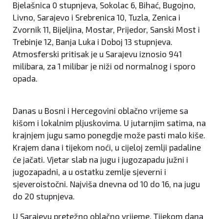
Bjelašnica 0 stupnjeva, Sokolac 6, Bihać, Bugojno,
Livno, Sarajevo i Srebrenica 10, Tuzla, Zenica i
Zvornik 11, Bijeljina, Mostar, Prijedor, Sanski Most i
Trebinje 12, Banja Luka i Doboj 13 stupnjeva.
Atmosferski pritisak je u Sarajevu iznosio 941
milibara, za 1 milibar je niži od normalnog i sporo
opada.
Danas u Bosni i Hercegovini oblačno vrijeme sa
kišom i lokalnim pljuskovima. U jutarnjim satima, na
krajnjem jugu samo ponegdje može pasti malo kiše.
Krajem dana i tijekom noći, u cijeloj zemlji padaline
će jačati. Vjetar slab na jugu i jugozapadu južni i
jugozapadni, a u ostatku zemlje sjeverni i
sjeveroistočni. Najviša dnevna od 10 do 16, na jugu
do 20 stupnjeva.
U Sarajevu pretežno oblačno vrijeme. Tijekom dana