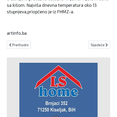
sa kišom. Najviša dnevna temperatura oko 13
stupnjeva,priopćeno je iz FHMZ-a.
artinfo.ba
Prethodni članak: Najavljene radarske kontrole za 20.04.2026.
Sljedeći članak
Prethodni
Sljedeće