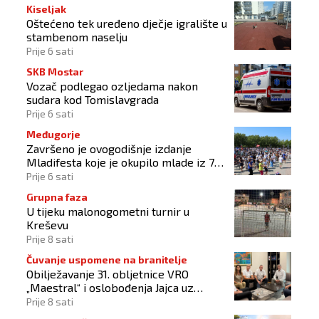
Kiseljak
Oštećeno tek uređeno dječje igralište u
stambenom naselju
Prije 6 sati
SKB Mostar
Vozač podlegao ozljedama nakon
sudara kod Tomislavgrada
Prije 6 sati
Međugorje
Završeno je ovogodišnje izdanje
Mladifesta koje je okupilo mlade iz 73
zemlje svijeta
Prije 6 sati
Grupna faza
U tijeku malonogometni turnir u
Kreševu
Prije 8 sati
Čuvanje uspomene na branitelje
Obilježavanje 31. obljetnice VRO
„Maestral“ i oslobođenja Jajca uz
pokroviteljstvo HNS-a BiH
Prije 8 sati