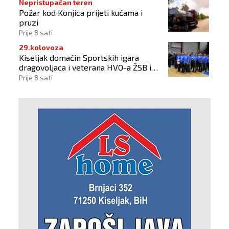
Nepristupačan teren
Požar kod Konjica prijeti kućama i
pruzi
Prije 8 sati
29.kolovoza
Kiseljak domaćin Sportskih igara
dragovoljaca i veterana HVO-a ŽSB i
Dana branitelja
Prije 8 sati