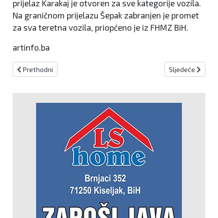
prijelaz Karakaj je otvoren za sve kategorije vozila.
Na graničnom prijelazu Šepak zabranjen je promet
za sva teretna vozila, priopćeno je iz FHMZ BiH.
artinfo.ba
Prethodni članak: 33 godine od zločina u Ahmićima
Sljedeći članak:
Prethodni
Sljedeće