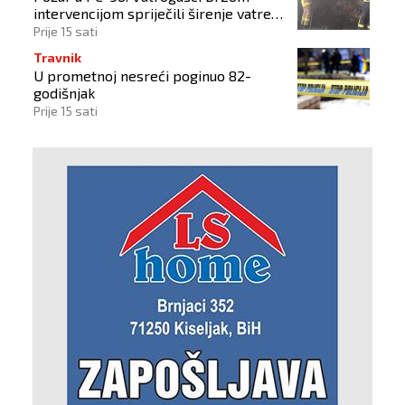
intervencijom spriječili širenje vatre
na okolne objekte
Prije 15 sati
Travnik
U prometnoj nesreći poginuo 82-
godišnjak
Prije 15 sati