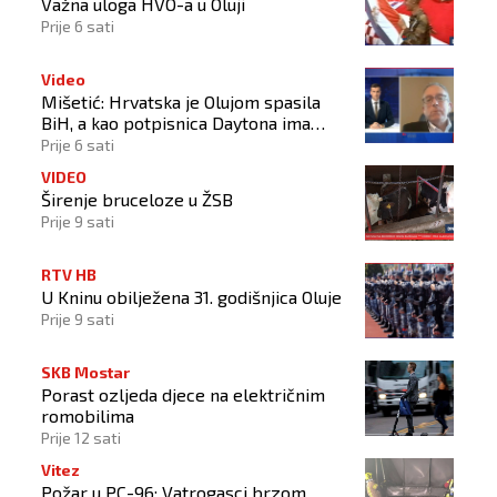
Važna uloga HVO-a u Oluji
Prije 6 sati
Video
Mišetić: Hrvatska je Olujom spasila
BiH, a kao potpisnica Daytona ima
puno pravo štititi hrvatski narod
Prije 6 sati
VIDEO
Širenje bruceloze u ŽSB
Prije 9 sati
RTV HB
U Kninu obilježena 31. godišnjica Oluje
Prije 9 sati
SKB Mostar
Porast ozljeda djece na električnim
romobilima
Prije 12 sati
Vitez
Požar u PC-96: Vatrogasci brzom