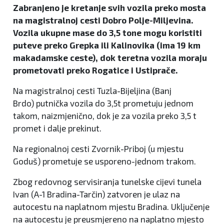
Zabranjeno je kretanje svih vozila preko mosta
na magistralnoj cesti Dobro Polje-Miljevina.
Vozila ukupne mase do 3,5 tone mogu koristiti
puteve preko Grepka ili Kalinovika (ima 19 km
makadamske ceste), dok teretna vozila moraju
prometovati preko Rogatice i Ustiprače.
Na magistralnoj cesti Tuzla-Bijeljina (Banj
Brdo) putnička vozila do 3,5t prometuju jednom
takom, naizmjenično, dok je za vozila preko 3,5 t
promet i dalje prekinut.
Na regionalnoj cesti Zvornik-Priboj (u mjestu
Goduš) prometuje se usporeno-jednom trakom.
Zbog redovnog servisiranja tunelske cijevi tunela
Ivan (A-1 Bradina-Tarčin) zatvoren je ulaz na
autocestu na naplatnom mjestu Bradina. Uključenje
na autocestu je preusmjereno na naplatno mjesto