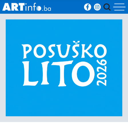
Početna
Vijesti
Sport
Kultura
Crna
kronika
Politika
Zanimljivosti