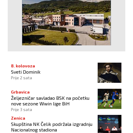
8. kolovoza
Sveti Dominik
Prije 2 sata
Grbavica
Željezničar savladao BSK na početku
nove sezone Wwin lige BiH
Prije 3 sata
Zenica
Skupština NK Čelik podržala izgradnju
Nacionalnog stadiona