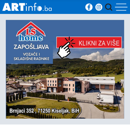
Početna
Vijesti
Sport
Kultura
Crna
kronika
Politika
Zanimljivosti