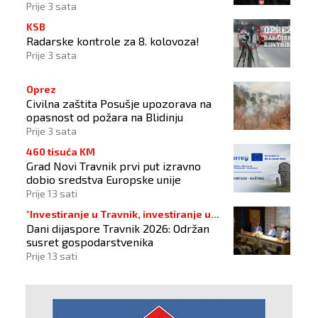
Prije 3 sata
KSB
Radarske kontrole za 8. kolovoza!
Prije 3 sata
Oprez
Civilna zaštita Posušje upozorava na
opasnost od požara na Blidinju
Prije 3 sata
460 tisuća KM
Grad Novi Travnik prvi put izravno
dobio sredstva Europske unije
Prije 13 sati
"Investiranje u Travnik, investiranje u
Dani dijaspore Travnik 2026: Održan
budućnost"
susret gospodarstvenika
Prije 13 sati