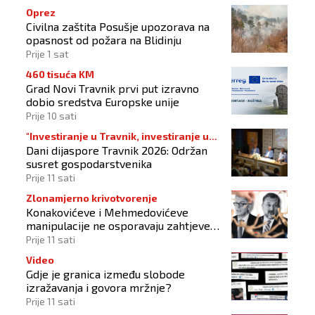
Oprez
Civilna zaštita Posušje upozorava na
opasnost od požara na Blidinju
Prije 1 sat
460 tisuća KM
Grad Novi Travnik prvi put izravno
dobio sredstva Europske unije
Prije 10 sati
"Investiranje u Travnik, investiranje u
Dani dijaspore Travnik 2026: Održan
budućnost"
susret gospodarstvenika
Prije 11 sati
Zlonamjerno krivotvorenje
Konakovićeve i Mehmedovićeve
manipulacije ne osporavaju zahtjeve
Hrvata
Prije 11 sati
Video
Gdje je granica između slobode
izražavanja i govora mržnje?
Prije 11 sati