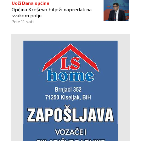
Uoči Dana općine
Općina Kreševo bilježi napredak na
svakom polju
Prije 11 sati