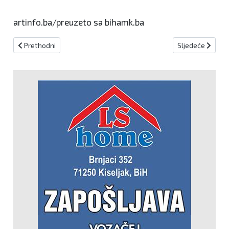
artinfo.ba/preuzeto sa bihamk.ba
Prethodni članak: Vikend akcije nastavljene i u travnju!
Sljedeći članak:
Prethodni
Sljedeće