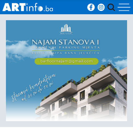
Početna
Vijesti
Sport
Kultura
Crna
kronika
Politika
Zanimljivosti