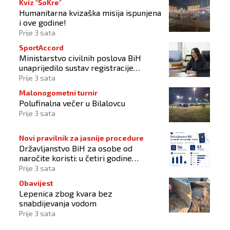
Kviz "ŠoKre"
Humanitarna kvizaška misija ispunjena
i ove godine!
Prije 3 sata
SportAccord
Ministarstvo civilnih poslova BiH
unaprijedilo sustav registracije
sportskih organizacija
Prije 3 sata
Malonogometni turnir
Polufinalna večer u Bilalovcu
Prije 3 sata
Novi pravilnik za jasnije procedure
Državljanstvo BiH za osobe od
naročite koristi: u četiri godine
odobrena 43 zahtjeva
Prije 3 sata
Obavijest
Lepenica zbog kvara bez
snabdijevanja vodom
Prije 3 sata