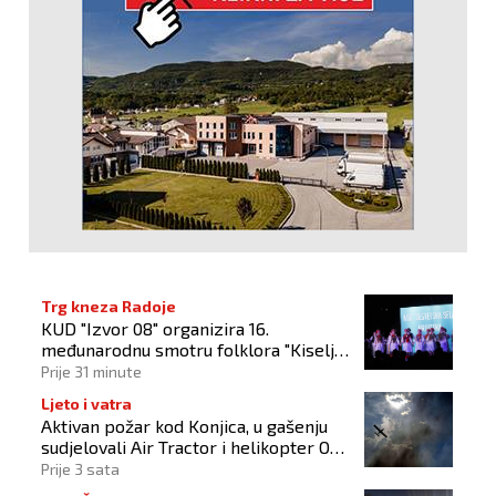
Trg kneza Radoje
KUD "Izvor 08" organizira 16.
međunarodnu smotru folklora "Kiseljak
2026"
Prije 31 minute
Ljeto i vatra
Aktivan požar kod Konjica, u gašenju
sudjelovali Air Tractor i helikopter OS-
a BiH
Prije 3 sata