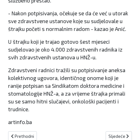
službeno prestao.
- Nakon potpisivanja, očekuje se da će već u utorak
sve zdravstvene ustanove koje su sudjelovale u
štrajku početi s normalnim radom - kazao je Anić.
U štrajku koji je trajao gotovo šest mjeseci
sudjelovao je oko 4.000 zdravstvenih radnika iz
svih zdravstvenih ustanova u HNŽ-u.
Zdravstveni radnici tražili su potpisivanje aneksa
kolektivnog ugovora, identičnog onome koji je
ranije potpisan sa Sindikatom doktora medicine i
stomatologije HNŽ-a, a za vrijeme štrajka primali
su se samo hitni slučajevi, onkološki pacijenti i
trudnice.
artinfo.ba
Prethodni članak: Mons. Vukšić obišao radove u Nadbiskupskom s
Sljedeći članak
Prethodni
Sljedeće