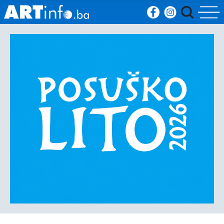
Početna
Vijesti
Sport
Kultura
Crna
kronika
Politika
Zanimljivosti