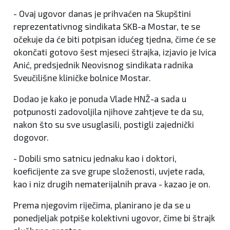
- Ovaj ugovor danas je prihvaćen na Skupštini
reprezentativnog sindikata SKB-a Mostar, te se
očekuje da će biti potpisan idućeg tjedna, čime će se
okončati gotovo šest mjeseci štrajka, izjavio je Ivica
Anić, predsjednik Neovisnog sindikata radnika
Sveučilišne kliničke bolnice Mostar.
Dodao je kako je ponuda Vlade HNŽ-a sada u
potpunosti zadovoljila njihove zahtjeve te da su,
nakon što su sve usuglasili, postigli zajednički
dogovor.
- Dobili smo satnicu jednaku kao i doktori,
koeficijente za sve grupe složenosti, uvjete rada,
kao i niz drugih nematerijalnih prava - kazao je on.
Prema njegovim riječima, planirano je da se u
ponedjeljak potpiše kolektivni ugovor, čime bi štrajk