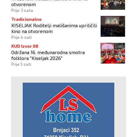
otvorenom
Prije 3 sata
Tradicionalno
KISELJAK Roditelji mališanima upriličili
kino na otvorenom
Prije 4 sati
KUD Izvor 08
Održana 16. međunarodna smotra
folklora "Kiseljak 2026"
Prije 5 sati