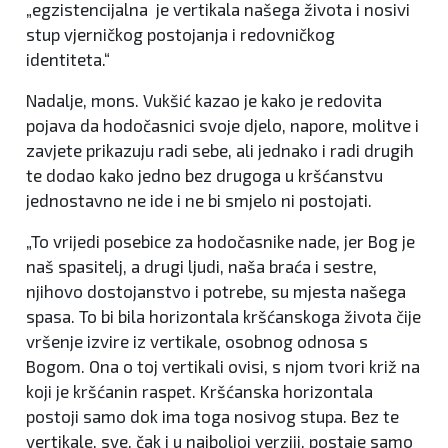
„egzistencijalna je vertikala našega života i nosivi
stup vjerničkog postojanja i redovničkog
identiteta.“
Nadalje, mons. Vukšić kazao je kako je redovita
pojava da hodočasnici svoje djelo, napore, molitve i
zavjete prikazuju radi sebe, ali jednako i radi drugih
te dodao kako jedno bez drugoga u kršćanstvu
jednostavno ne ide i ne bi smjelo ni postojati.
„To vrijedi posebice za hodočasnike nade, jer Bog je
naš spasitelj, a drugi ljudi, naša braća i sestre,
njihovo dostojanstvo i potrebe, su mjesta našega
spasa. To bi bila horizontala kršćanskoga života čije
vršenje izvire iz vertikale, osobnog odnosa s
Bogom. Ona o toj vertikali ovisi, s njom tvori križ na
koji je kršćanin raspet. Kršćanska horizontala
postoji samo dok ima toga nosivog stupa. Bez te
vertikale, sve, čak i u najboljoj verziji, postaje samo