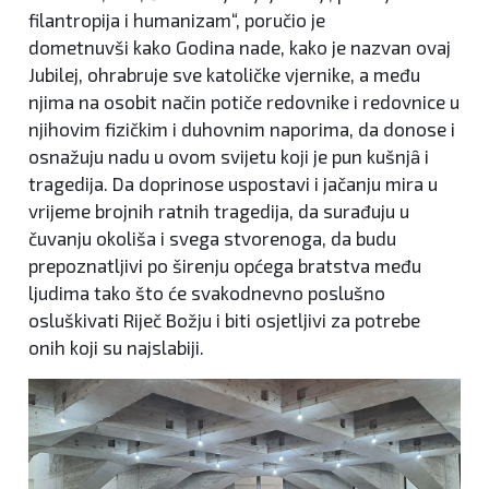
filantropija i humanizam“, poručio je
dometnuvši kako Godina nade, kako je nazvan ovaj
Jubilej, ohrabruje sve katoličke vjernike, a među
njima na osobit način potiče redovnike i redovnice u
njihovim fizičkim i duhovnim naporima, da donose i
osnažuju nadu u ovom svijetu koji je pun kušnjȃ i
tragedija. Da doprinose uspostavi i jačanju mira u
vrijeme brojnih ratnih tragedija, da surađuju u
čuvanju okoliša i svega stvorenoga, da budu
prepoznatljivi po širenju općega bratstva među
ljudima tako što će svakodnevno poslušno
osluškivati Riječ Božju i biti osjetljivi za potrebe
onih koji su najslabiji.