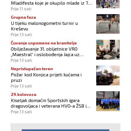
Mladifesta koje je okupilo mlade iz 73
zemlje svijeta
Prije 11 sati
Grupna faza
U tijeku malonogometni turnir u
Kreševu
Prije 13 sati
Čuvanje uspomene na branitelje
Obilježavanje 31. obljetnice VRO
„Maestral“ i oslobođenja Jajca uz
pokroviteljstvo HNS-a BiH
Prije 13 sati
Nepristupačan teren
Požar kod Konjica prijeti kućama i
pruzi
Prije 13 sati
29.kolovoza
Kiseljak domaćin Sportskih igara
dragovoljaca i veterana HVO-a ŽSB i
Dana branitelja
Prije 13 sati