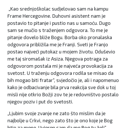
„Kao srednjoškolac sudjelovao sam na kampu
Frame Hercegovine. Duhovni asistent nam je
postavio to pitanje i pustio nas u samoću. Dugo
sam se mučio s traženjem odgovora. To me je
pitanje dovelo bliže Bogu. Borba oko pronalaska
odgovora približila me je Franji. Sveti je Franjo
postao najveći putokaz u mojem životu. Oduševio
me taj siromašak iz Asiza. Njegova potraga za
odgovorom postala mi je najveća provokacija za
svetost. U traženju odgovora rodila se misao da
bih mogao biti fratar“, svjedočio je, ali i napomenuo
kako je odbacivanje bila prva reakcija sve dok u toj
misli nije otkrio Božji zov te je redovništvo postalo
njegov poziv i put do svetosti.
„Ljubim svoje zvanje ne zato što mislim da je
najbolje u Crkvi, nego zato što je ono koje je Bog
htio za mene. Uvjeren sam da me Bog tu želi“,