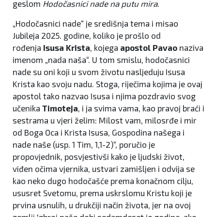
geslom
Hodočasnici nade na putu mira
.
„Hodočasnici nade“ je središnja tema i misao
Jubileja 2025. godine, koliko je prošlo od
rođenja
Isusa Krista
, kojega
apostol Pavao
naziva
imenom „nada naša“. U tom smislu, hodočasnici
nade su oni koji u svom životu nasljeduju Isusa
Krista kao svoju nadu. Stoga, riječima kojima je ovaj
apostol tako nazvao Isusa i njima pozdravio svog
učenika
Timoteja
, i ja svima vama, kao pravoj braći i
sestrama u vjeri želim: Milost vam, milosrđe i mir
od Boga Oca i Krista Isusa, Gospodina našega i
nade naše (usp. 1 Tim, 1,1-2)“, poručio je
propovjednik, posvjestivši kako je ljudski život,
viđen očima vjernika, ustvari zamišljen i odvija se
kao neko dugo hodočašće prema konačnom cilju,
ususret Svetomu, prema uskrslomu Kristu koji je
prvina usnulih, u drukčiji način života, jer na ovoj