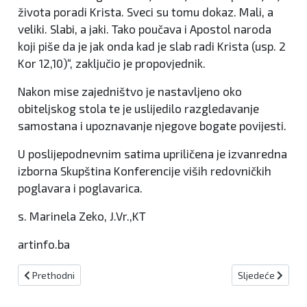
života poradi Krista. Sveci su tomu dokaz. Mali, a
veliki. Slabi, a jaki. Tako poučava i Apostol naroda
koji piše da je jak onda kad je slab radi Krista (usp. 2
Kor 12,10)“, zaključio je propovjednik.
Nakon mise zajedništvo je nastavljeno oko
obiteljskog stola te je uslijedilo razgledavanje
samostana i upoznavanje njegove bogate povijesti.
U poslijepodnevnim satima upriličena je izvanredna
izborna Skupština Konferencije viših redovničkih
poglavara i poglavarica.
s. Marinela Zeko, J.Vr.,KT
artinfo.ba
Prethodni članak: Stanje na cestama (07.09.)
Sljedeći članak
Prethodni
Sljedeće