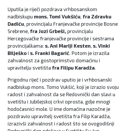
Uputila je riječi pozdrava vrhbosanskom
nadbiskupu
mons. Tomi Vukšiću
,
fra
Zdravku
Dadiću
, provincijalu Franjevačke provincije Bosne
Srebrene,
fra Jozi
Grbeši,
provincijalu
Hercegovačke franjevačke provincije i sestrama
provincijalkama:
s. Ani Mariji Kesten
,
s. Vinki
Bilješko
i
s. Franki Bagarić
. Potom je izrazila
zahvalnost za gostoprimstvo domaćinu i
upravitelju svetišta
fra
Filipu Karadža
.
Prigodnu riječ i pozdrav uputio je i vrhbosanski
nadbiskup mons. Tomo Vukšić, koji je izrazio svoju
radost i zahvalnost da se Redovnički dan slavi u
svetištu i Jubilejskoj crkvi oprosta, gdje mnogi
hodočasnici mole. U ime domaćina nazočne je
pozdravio upravitelj svetišta fra Filip Karadža,
izrazivši zahvalnost i radost što se ovogodišnji
Redovnički dan održava u Svetištu Sv. Ive.