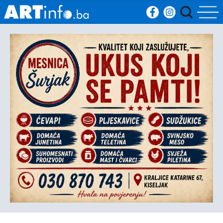
Početna
Vijesti
Sport
Kultura
Crna
kronika
Politika
Zanimljivosti