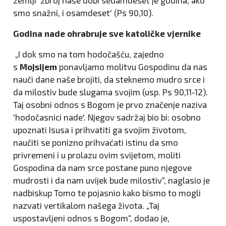
zemlji 'zbroj naše dobi sedamdeset je godina, ako
smo snažni, i osamdeset' (Ps 90,10).
Godina nade ohrabruje sve katoličke vjernike
„I dok smo na tom hodočašću, zajedno
s
Mojsijem
ponavljamo molitvu Gospodinu da nas
nauči dane naše brojiti, da steknemo mudro srce i
da milostiv bude slugama svojim (usp. Ps 90,11-12).
Taj osobni odnos s Bogom je prvo značenje naziva
'hodočasnici nade'. Njegov sadržaj bio bi: osobno
upoznati Isusa i prihvatiti ga svojim životom,
naučiti se ponizno prihvaćati istinu da smo
privremeni i u prolazu ovim svijetom, moliti
Gospodina da nam srce postane puno njegove
mudrosti i da nam uvijek bude milostiv“, naglasio je
nadbiskup Tomo te pojasnio kako bismo to mogli
nazvati vertikalom našega života. „Taj
uspostavljeni odnos s Bogom“, dodao je,