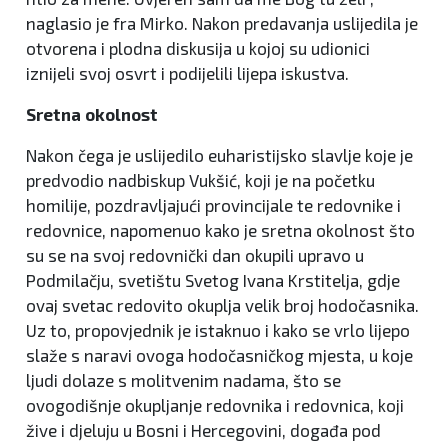
naglasio je fra Mirko. Nakon predavanja uslijedila je
otvorena i plodna diskusija u kojoj su udionici
iznijeli svoj osvrt i podijelili lijepa iskustva.
Sretna okolnost
Nakon čega je uslijedilo euharistijsko slavlje koje je
predvodio nadbiskup Vukšić, koji je na početku
homilije, pozdravljajući provincijale te redovnike i
redovnice, napomenuo kako je sretna okolnost što
su se na svoj redovnički dan okupili upravo u
Podmilačju, svetištu Svetog Ivana Krstitelja, gdje
ovaj svetac redovito okuplja velik broj hodočasnika.
Uz to, propovjednik je istaknuo i kako se vrlo lijepo
slaže s naravi ovoga hodočasničkog mjesta, u koje
ljudi dolaze s molitvenim nadama, što se
ovogodišnje okupljanje redovnika i redovnica, koji
žive i djeluju u Bosni i Hercegovini, događa pod