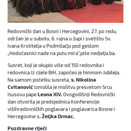
Redovnički dan u Bosni i Hercegovini, 27. po redu,
održan je u subotu, 6. rujna u župi i svetištu Sv.
Ivana Krstitelja u Podmilačju pod geslom
„Hodočasnici nade na putu mira“,piše nedjelja.ba.
Susret, koji je okupio više od 150 redovnika i
redovnica iz cijele BiH, započeo je himnom Jubileja.
Na samom početku susreta,
s. Nikolina
Cvitanović
izmolila je molitvu presvetom Srcu
Isusovu pape
Leona XIV.
Ovogodišnji Redovnički
dan otvorila je predsjednica Konferencije
višihredovničkih poglavara i poglavarica Bosne i
Hercegovine s
. Željka Drmac.
Pozdravne riječi