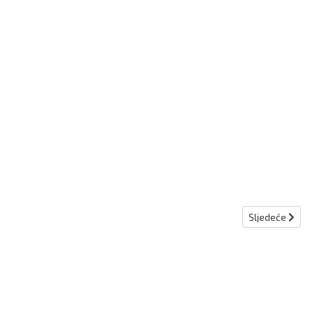
Sljedeći člana
Sljedeće