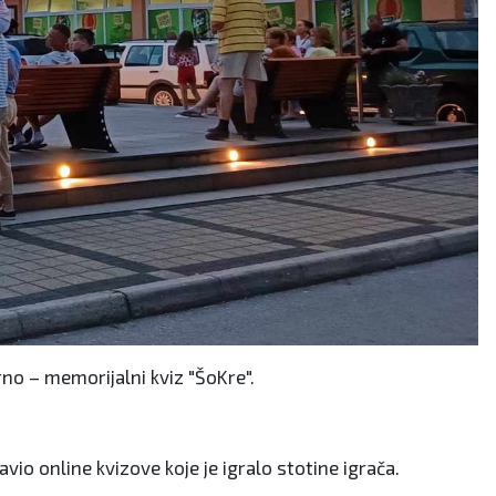
rno – memorijalni kviz "ŠoKre".
avio online kvizove koje je igralo stotine igrača.