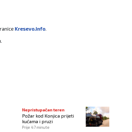
tranice
Kresevo.info
.
u.
 u naseljima Lepenica i Han Ploča
Nepristupačan teren
Požar kod Konjica prijeti
kućama i pruzi
Prije 47 minute