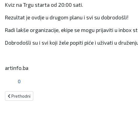
Kviz na Trgu starta od 20:00 sati.
Rezultat je ovdje u drugom planu i svi su dobrodošli!
Radi lakše organizacije, ekipe se mogu prijaviti u inbox s
Dobrodošli su i svi koji žele popiti piće i uživati u druženj
artinfo.ba
0
Prethodni članak: JP VODOVOD I KANALIZACIJA Obavijest korisnicima
Prethodni