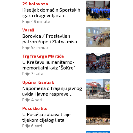
29.kolovoza
Kiseljak domaćin Sportskih
igara dragovoljaca i
veterana HVO-a ŽSB i Dana
Prije 49 minute
branitelja
Vareš
Borovica / Proslavljen
patron župe i Zlatna misa
vlč. Mije Matoševića
Prije 52 minute
Trg fra Grge Martića
U Kreševu humanitarno-
memorijalni kviz "ŠoKre"
Prije 3 sata
Općina Kiseljak
Napomena o trajanju javnog
uvida i javne rasprave
rasprave o Nacrtu
Prije 4 sati
prostornog plana
Posuško lito
U Posušju zabava traje
tijekom cijelog ljeta
Prije 6 sati