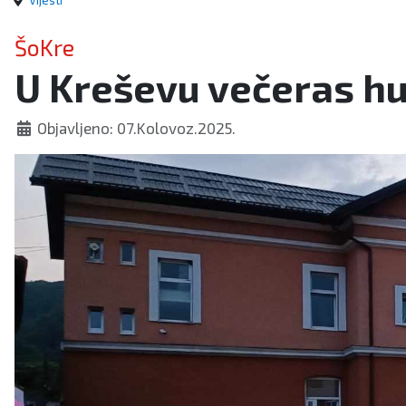
Vijesti
ŠoKre
U Kreševu večeras h
Objavljeno: 07.Kolovoz.2025.