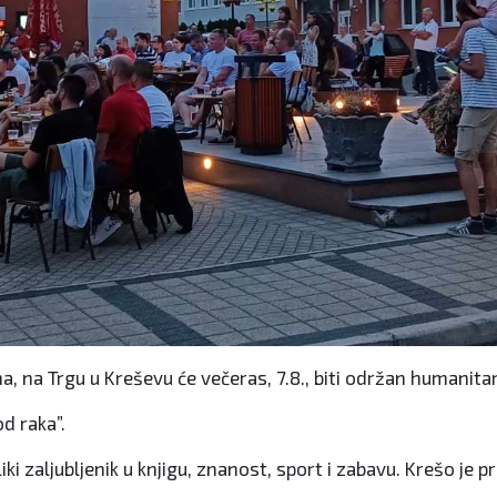
a, na Trgu u Kreševu će večeras, 7.8., biti održan humanita
od raka”.
ki zaljubljenik u knjigu, znanost, sport i zabavu. Krešo je pr