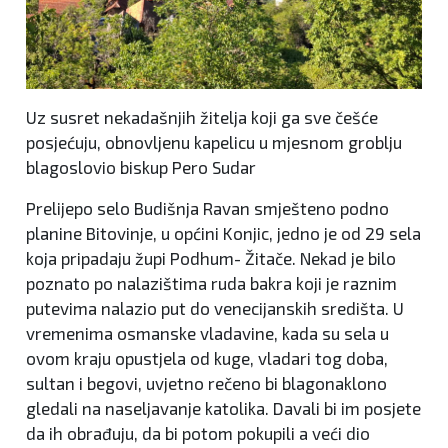
Uz susret nekadašnjih žitelja koji ga sve češće
posjećuju, obnovljenu kapelicu u mjesnom groblju
blagoslovio biskup Pero Sudar
Prelijepo selo Budišnja Ravan smješteno podno
planine Bitovinje, u općini Konjic, jedno je od 29 sela
koja pripadaju župi Podhum- Žitače. Nekad je bilo
poznato po nalazištima ruda bakra koji je raznim
putevima nalazio put do venecijanskih središta. U
vremenima osmanske vladavine, kada su sela u
ovom kraju opustjela od kuge, vladari tog doba,
sultan i begovi, uvjetno rečeno bi blagonaklono
gledali na naseljavanje katolika. Davali bi im posjete
da ih obrađuju, da bi potom pokupili a veći dio