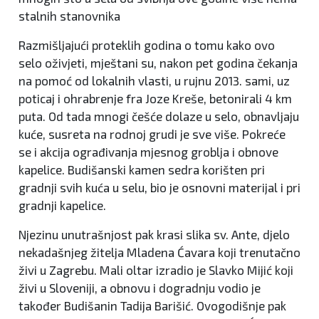
stalnih stanovnika
Razmišljajući proteklih godina o tomu kako ovo
selo oživjeti, mještani su, nakon pet godina čekanja
na pomoć od lokalnih vlasti, u rujnu 2013. sami, uz
poticaj i ohrabrenje fra Joze Kreše, betonirali 4 km
puta. Od tada mnogi češće dolaze u selo, obnavljaju
kuće, susreta na rodnoj grudi je sve više. Pokreće
se i akcija ograđivanja mjesnog groblja i obnove
kapelice. Budišanski kamen sedra korišten pri
gradnji svih kuća u selu, bio je osnovni materijal i pri
gradnji kapelice.
Njezinu unutrašnjost pak krasi slika sv. Ante, djelo
nekadašnjeg žitelja Mladena Ćavara koji trenutačno
živi u Zagrebu. Mali oltar izradio je Slavko Mijić koji
živi u Sloveniji, a obnovu i dogradnju vodio je
također Budišanin Tadija Barišić. Ovogodišnje pak