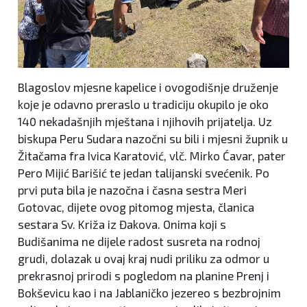
Blagoslov mjesne kapelice i ovogodišnje druženje
koje je odavno preraslo u tradiciju okupilo je oko
140 nekadašnjih mještana i njihovih prijatelja. Uz
biskupa Peru Sudara nazočni su bili i mjesni župnik u
Žitačama fra Ivica Karatović, vlč. Mirko Ćavar, pater
Pero Mijić Barišić te jedan talijanski svećenik. Po
prvi puta bila je nazočna i časna sestra Meri
Gotovac, dijete ovog pitomog mjesta, članica
sestara Sv. Križa iz Đakova. Onima koji s
Budišanima ne dijele radost susreta na rodnoj
grudi, dolazak u ovaj kraj nudi priliku za odmor u
prekrasnoj prirodi s pogledom na planine Prenj i
Bokševicu kao i na Jablaničko jezereo s bezbrojnim