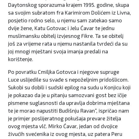
Daytonskog sporazuma krajem 1995. godine, skupa
sa svojim subratom fra Karimirom Dolićem iz Livna,
posjetio rodno selo, u njemu sam zatekao samo
dvije žene, Katu Gotovac i Jelu Ćavar te jednu
muslimansku obitelj izvjesnog Fikre. Ta se obitelj
još za vrijeme rata u njemu nastanila tvrdeći da su
joj mnogi mještani svoja imanja predali na
korištenje.
Po povratku Cmiljka Gotovca i njegove supruge
Luce uslijedile su svađe s nepoželjnim pridošlicom.
Sukobi su dobili i sudski epilog na sudu u Konjicu koji
je pokazao da je u pitanju samozvani gost bez ičije
pismene suglasnosti da upravlja dobrima mještana
te je morao napustiti Budišnju Ravan“, ispričao nam
je primjer poslijeratnog pokušaja prevare žitelja
ovog mjesta vlč. Mirko Ćavar, jedan od dvojice
živućih svećenika iz ovog mjesta, uz patera Peru