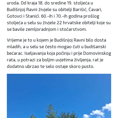
uroda. Od kraja 18. do sredine 19. stoljeća u
Budišnjoj Ravni živjele su obitelji Barišić, Ćavari,
Gotovci i Stanići. 60.-ih i 70.-ih godina prošlog
stoljeća u selu su živjele 22 hrvatske obitelji koje su
se bavile zemljoradnjom i stočarstvom.
Vrijeme je to u kojem je Budišnjoj Ravni bilo dosta
mladih, a u selu se često mogao čuti u budišanski
bećarac. Iseljavanja koja počinju i prije Domovinskog
rata, u potrazi za boljim uvjetima življenja, rat je
dodatno ubrzao te selo ostaje skoro pusto.