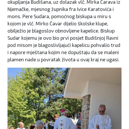
okupljanja Budišana, uz dolazak vlč. Mirka Ćarava iz
Njemačke, mjesnog župnika fra Ivice Karatovića i
mons. Pere Sudara, pomoćnog biskupa u miru s
kojom je vlč. Mirko Ćavar dijelio školske klupe,
obilježio je blagoslov obnovljene kapelice. Biskup
Sudar kojemu je ovo bio prvi posjet Budišnjoj Ravni
pod misom je blagoslivljajući kapelicu pohvalio trud
i napore mještana kojim ne dopuštaju da se maleni
plamen nade u povratak života u ovaj kraj ne ugasi.