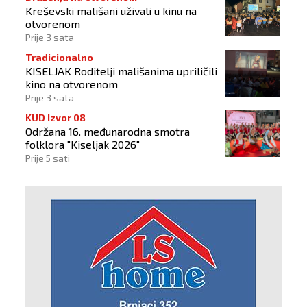
Kreševski mališani uživali u kinu na
otvorenom
Prije 3 sata
Tradicionalno
KISELJAK Roditelji mališanima upriličili
kino na otvorenom
Prije 3 sata
KUD Izvor 08
Održana 16. međunarodna smotra
folklora "Kiseljak 2026"
Prije 5 sati