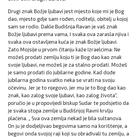
Drugi znak Božje ljubavi jest mjesto koje mi je Bog
dao, mjesto gdje sam rođen, roditelji, obitelj u kojoj
sam se rodio. Dakle Budišnja Ravan je vaš znak
Božje ljubavi prema vama, I svaka ova zarasla njiva i
svaka ova ostavljena kuća je znak Božje ljubavi.
Zato Mojsije u prvom čitanju kaže Izraelcima: Ne
možeš prodati zemlju koju ti je Bog dao kao znak
svoje ljubavi, ne možeš je za stalno prodati. Možeš
je samo prodati do jubilarne godine. Kad dođe
jubilarna godina svatko neka se vrati na svoju
očevinu. Jer je to njegovo, jer mu je to Bog dao kao
znak, kao zalog svoje ljubavi, kao zalog života“,
poručio je u propovijedi biskup Sudar te podsjetio da
je svaka stopa zemlje u Budišnjoj Ravni krvlju
plaćena. „ Sva ova zemlja nekad je bila sultanova.
On ju je dodjeljivao begovima samo na korištenje, a
begovi onda svojoj raji koji su obrađivali tu zemlju, a