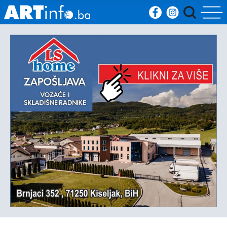
Početna
Vijesti
Sport
Kultura
Crna
kronika
Politika
Zanimljivosti