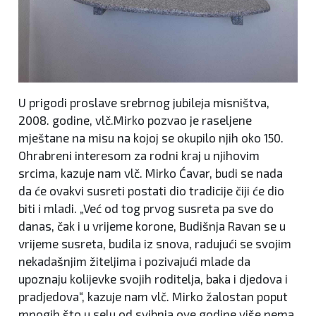
U prigodi proslave srebrnog jubileja misništva,
2008. godine, vlč.Mirko pozvao je raseljene
mještane na misu na kojoj se okupilo njih oko 150.
Ohrabreni interesom za rodni kraj u njihovim
srcima, kazuje nam vlč. Mirko Ćavar, budi se nada
da će ovakvi susreti postati dio tradicije čiji će dio
biti i mladi. „Već od tog prvog susreta pa sve do
danas, čak i u vrijeme korone, Budišnja Ravan se u
vrijeme susreta, budila iz snova, radujući se svojim
nekadašnjim žiteljima i pozivajući mlade da
upoznaju kolijevke svojih roditelja, baka i djedova i
pradjedova“, kazuje nam vlč. Mirko žalostan poput
mnogih što u selu od svibnja ove godine više nema