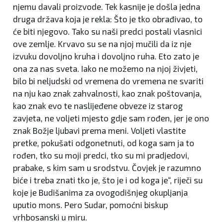
njemu davali proizvode. Tek kasnije je došla jedna
druga država koja je rekla: Što je tko obrađivao, to
će biti njegovo. Tako su naši predci postali vlasnici
ove zemlje. Krvavo su se na njoj mučili da iz nje
izvuku dovoljno kruha i dovoljno ruha. Eto zato je
ona za nas sveta. Iako ne možemo na njoj živjeti,
bilo bi neljudski od vremena do vremena ne svariti
na nju kao znak zahvalnosti, kao znak poštovanja,
kao znak evo te naslijeđene obveze iz starog
zavjeta, ne voljeti mjesto gdje sam rođen, jer je ono
znak Božje ljubavi prema meni. Voljeti vlastite
pretke, pokušati odgonetnuti, od koga sam ja to
rođen, tko su moji predci, tko su mi pradjedovi,
prabake, s kim sam u srodstvu. Čovjek je razumno
biće i treba znati tko je, što je i od koga je“, riječi su
koje je Budišanima za ovogodišnjeg okupljanja
uputio mons. Pero Sudar, pomoćni biskup
vrhbosanski u miru.