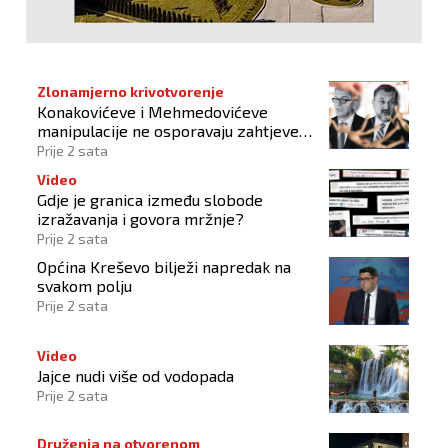
Zlonamjerno krivotvorenje
Konakovićeve i Mehmedovićeve
manipulacije ne osporavaju zahtjeve
Hrvata
Prije 2 sata
Video
Gdje je granica između slobode
izražavanja i govora mržnje?
Prije 2 sata
Općina Kreševo bilježi napredak na
svakom polju
Prije 2 sata
Video
Jajce nudi više od vodopada
Prije 2 sata
Druženja na otvorenom