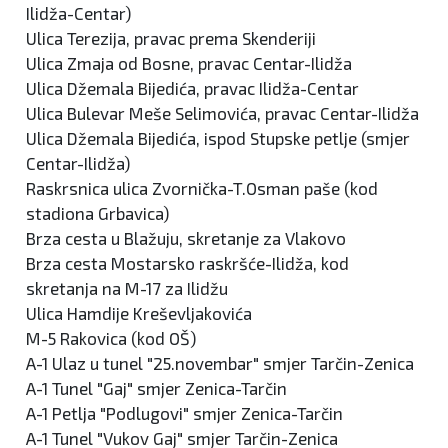
Ilidža-Centar)
Ulica Terezija, pravac prema Skenderiji
Ulica Zmaja od Bosne, pravac Centar-Ilidža
Ulica Džemala Bijedića, pravac Ilidža-Centar
Ulica Bulevar Meše Selimovića, pravac Centar-Ilidža
Ulica Džemala Bijedića, ispod Stupske petlje (smjer
Centar-Ilidža)
Raskrsnica ulica Zvornička-T.Osman paše (kod
stadiona Grbavica)
Brza cesta u Blažuju, skretanje za Vlakovo
Brza cesta Mostarsko raskršće-Ilidža, kod
skretanja na M-17 za Ilidžu
Ulica Hamdije Kreševljakovića
M-5 Rakovica (kod OŠ)
A-1 Ulaz u tunel "25.novembar" smjer Tarčin-Zenica
A-1 Tunel "Gaj" smjer Zenica-Tarčin
A-1 Petlja "Podlugovi" smjer Zenica-Tarčin
A-1 Tunel "Vukov Gaj" smjer Tarčin-Zenica