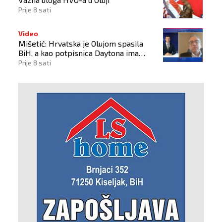
Prije 8 sati
Video
Mišetić: Hrvatska je Olujom spasila
BiH, a kao potpisnica Daytona ima
puno pravo štititi hrvatski narod
Prije 8 sati