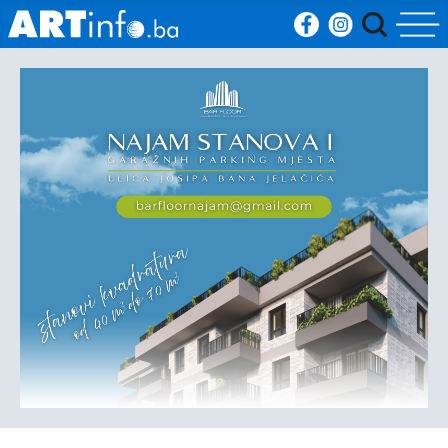
Početna
Vijesti
Sport
Kultura
Crna
kronika
Politika
Zanimljivosti