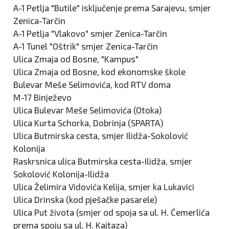
A-1 Petlja "Butile" isključenje prema Sarajevu, smjer
Zenica-Tarčin
A-1 Petlja "Vlakovo" smjer Zenica-Tarčin
A-1 Tunel "Oštrik" smjer Zenica-Tarčin
Ulica Zmaja od Bosne, "Kampus"
Ulica Zmaja od Bosne, kod ekonomske škole
Bulevar Meše Selimovića, kod RTV doma
M-17 Binježevo
Ulica Bulevar Meše Selimovića (Otoka)
Ulica Kurta Schorka, Dobrinja (SPARTA)
Ulica Butmirska cesta, smjer Ilidža-Sokolović
Kolonija
Raskrsnica ulica Butmirska cesta-Ilidža, smjer
Sokolović Kolonija-Ilidža
Ulica Želimira Vidovića Kelija, smjer ka Lukavici
Ulica Drinska (kod pješačke pasarele)
Ulica Put života (smjer od spoja sa ul. H. Ćemerlića
prema spoju sa ul. H. Kajtaza)