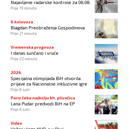
Najavljene radarske kontrole za 06.08.
Prije 19 minute
6.kolovoza
Blagdan Preobraženja Gospodinova
Prije 21 minute
Vremenska prognoza
I danas sunčano i vruće
Prije 22 minute
2026.
Specijalna olimpijada BiH otvorila
prijave za Nacionalne inkluzivne igre
Prije 8 sati
Pariz čeka najbolju bh. plivačicu
Lana Pudar predvodi BiH na EP
Prije 8 sati
Video
Važna uloga HVO-a u Oluji