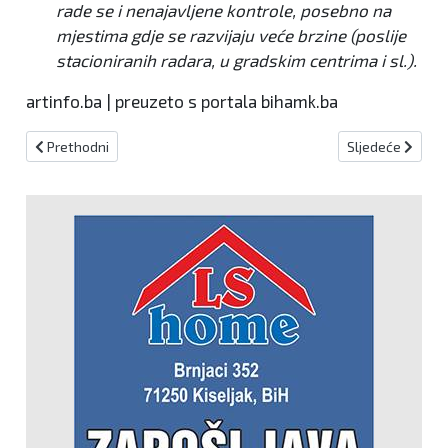
rade se i nenajavljene kontrole, posebno na
mjestima gdje se razvijaju veće brzine (poslije
stacioniranih radara, u gradskim centrima i sl.).
artinfo.ba | preuzeto s portala bihamk.ba
Prethodni članak: BE ONE VILLA Posebna akcijska ponuda do sredi
Sljedeći članak:
Prethodni
Sljedeće