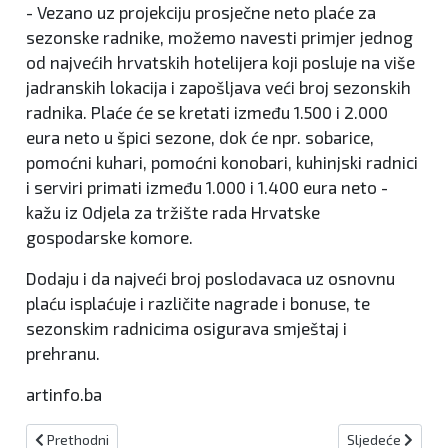
- Vezano uz projekciju prosječne neto plaće za
sezonske radnike, možemo navesti primjer jednog
od najvećih hrvatskih hotelijera koji posluje na više
jadranskih lokacija i zapošljava veći broj sezonskih
radnika. Plaće će se kretati između 1.500 i 2.000
eura neto u špici sezone, dok će npr. sobarice,
pomoćni kuhari, pomoćni konobari, kuhinjski radnici
i serviri primati između 1.000 i 1.400 eura neto -
kažu iz Odjela za tržište rada Hrvatske
gospodarske komore.
Dodaju i da najveći broj poslodavaca uz osnovnu
plaću isplaćuje i različite nagrade i bonuse, te
sezonskim radnicima osigurava smještaj i
prehranu.
artinfo.ba
Prethodni članak: Sazvana 81. sjednica Vlade KSB
Sljedeći članak:
Prethodni
Sljedeće