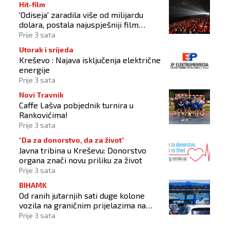
Hit-film
'Odiseja' zaradila više od milijardu
dolara, postala najuspješniji film
Christophera Nolana
Prije 3 sata
Utorak i srijeda
Kreševo : Najava isključenja električne
energije
Prije 3 sata
Novi Travnik
Caffe Lašva pobjednik turnira u
Rankovićima!
Prije 3 sata
"Da za donorstvo, da za život"
Javna tribina u Kreševu: Donorstvo
organa znači novu priliku za život
Prije 3 sata
BIHAMK
Od ranih jutarnjih sati duge kolone
vozila na graničnim prijelazima na
izlazu iz BiH
Prije 3 sata