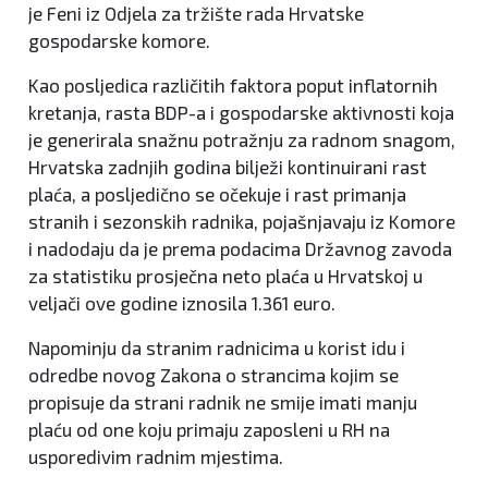
je Feni iz Odjela za tržište rada Hrvatske
gospodarske komore.
Kao posljedica različitih faktora poput inflatornih
kretanja, rasta BDP-a i gospodarske aktivnosti koja
je generirala snažnu potražnju za radnom snagom,
Hrvatska zadnjih godina bilježi kontinuirani rast
plaća, a posljedično se očekuje i rast primanja
stranih i sezonskih radnika, pojašnjavaju iz Komore
i nadodaju da je prema podacima Državnog zavoda
za statistiku prosječna neto plaća u Hrvatskoj u
veljači ove godine iznosila 1.361 euro.
Napominju da stranim radnicima u korist idu i
odredbe novog Zakona o strancima kojim se
propisuje da strani radnik ne smije imati manju
plaću od one koju primaju zaposleni u RH na
usporedivim radnim mjestima.