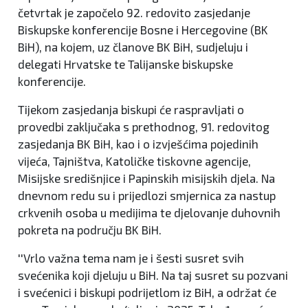
četvrtak je započelo 92. redovito zasjedanje
Biskupske konferencije Bosne i Hercegovine (BK
BiH), na kojem, uz članove BK BiH, sudjeluju i
delegati Hrvatske te Talijanske biskupske
konferencije.
Tijekom zasjedanja biskupi će raspravljati o
provedbi zaključaka s prethodnog, 91. redovitog
zasjedanja BK BiH, kao i o izvješćima pojedinih
vijeća, Tajništva, Katoličke tiskovne agencije,
Misijske središnjice i Papinskih misijskih djela. Na
dnevnom redu su i prijedlozi smjernica za nastup
crkvenih osoba u medijima te djelovanje duhovnih
pokreta na području BK BiH.
''Vrlo važna tema nam je i šesti susret svih
svećenika koji djeluju u BiH. Na taj susret su pozvani
i svećenici i biskupi podrijetlom iz BiH, a održat će