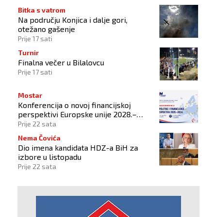
Bitka s vatrom
Na području Konjica i dalje gori,
otežano gašenje
Prije 17 sati
Turnir
Finalna večer u Bilalovcu
Prije 17 sati
Mostar
Konferencija o novoj financijskoj
perspektivi Europske unije 2028.–
2034.
Prije 22 sata
Nema Čovića
Dio imena kandidata HDZ-a BiH za
izbore u listopadu
Prije 22 sata