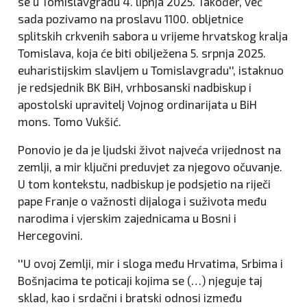
se u Tomislavgradu 4. lipnja 2025. Također, već
sada pozivamo na proslavu 1100. obljetnice
splitskih crkvenih sabora u vrijeme hrvatskog kralja
Tomislava, koja će biti obilježena 5. srpnja 2025.
euharistijskim slavljem u Tomislavgradu'', istaknuo
je redsjednik BK BiH, vrhbosanski nadbiskup i
apostolski upravitelj Vojnog ordinarijata u BiH
mons. Tomo Vukšić.
Ponovio je da je ljudski život najveća vrijednost na
zemlji, a mir ključni preduvjet za njegovo očuvanje.
U tom kontekstu, nadbiskup je podsjetio na riječi
pape Franje o važnosti dijaloga i suživota među
narodima i vjerskim zajednicama u Bosni i
Hercegovini.
''U ovoj Zemlji, mir i sloga među Hrvatima, Srbima i
Bošnjacima te poticaji kojima se (…) njeguje taj
sklad, kao i srdačni i bratski odnosi između