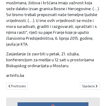
muslimana, židova i kršćana imaju važnost koja
seže daleko izvan granica Bosne i Hercegovine. (…)
Svi bismo trebali prepoznati naše temeljne ljudske
vrijednosti, (…). U ime ovih vrijednosti se može i
mora surađivati, graditi i razgovarati, opraštati i s
njima rasti'', riječi su pape Franje koje je uputio
članovima Predsjedništva, 6. lipnja 2015. godine,
javila je KTA.
Zasjedanje će završiti u petak, 21. ožujka,
konferencijom za medije u 12 sati u prostorijama
Biskupskog ordinarijata u Mostaru.
artinfo.ba
Prethodni članak: Marić i Vidović u Zagrebu: Razvojni projekti i ja
Sljedeći članak:
Prethodni
Sljedeće