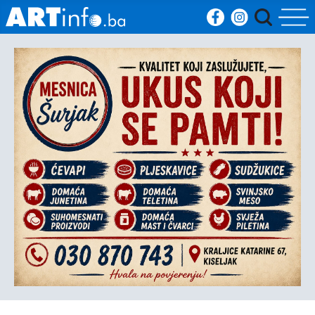
Početna
Vijesti
Sport
Kultura
Crna
kronika
Politika
Zanimljivosti