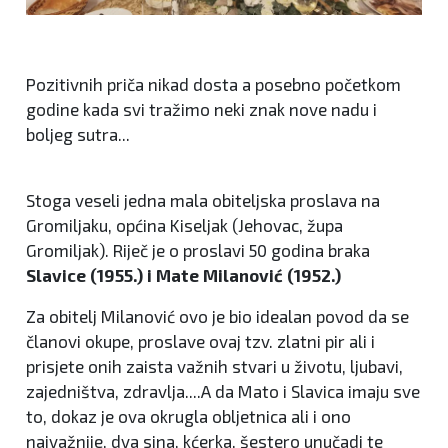
Pozitivnih priča nikad dosta a posebno početkom
godine kada svi tražimo neki znak nove nadu i
boljeg sutra...
Stoga veseli jedna mala obiteljska proslava na
Gromiljaku, općina Kiseljak (Jehovac, župa
Gromiljak). Riječ je o proslavi 50 godina braka
Slavice (1955.) i Mate Milanović (1952.)
Za obitelj Milanović ovo je bio idealan povod da se
članovi okupe, proslave ovaj tzv. zlatni pir ali i
prisjete onih zaista važnih stvari u životu, ljubavi,
zajedništva, zdravlja....A da Mato i Slavica imaju sve
to, dokaz je ova okrugla obljetnica ali i ono
najvažnije, dva sina, kćerka, šestero unučadi te