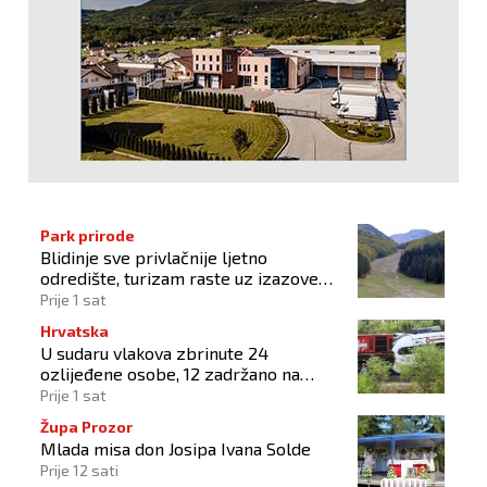
Park prirode
Blidinje sve privlačnije ljetno
odredište, turizam raste uz izazove
očuvanja prirode
Prije 1 sat
Hrvatska
U sudaru vlakova zbrinute 24
ozlijeđene osobe, 12 zadržano na
liječenju
Prije 1 sat
Župa Prozor
Mlada misa don Josipa Ivana Solde
Prije 12 sati