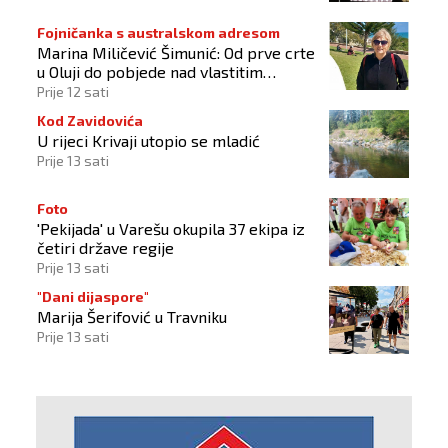
Fojničanka s australskom adresom
Marina Miličević Šimunić: Od prve crte
u Oluji do pobjede nad vlastitim
„olujama“
Prije 12 sati
Kod Zavidovića
U rijeci Krivaji utopio se mladić
Prije 13 sati
Foto
'Pekijada' u Varešu okupila 37 ekipa iz
četiri države regije
Prije 13 sati
"Dani dijaspore"
Marija Šerifović u Travniku
Prije 13 sati