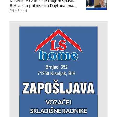
Mišetić: Hrvatska je Olujom spasila
BiH, a kao potpisnica Daytona ima
puno pravo štititi hrvatski narod
Prije 8 sati