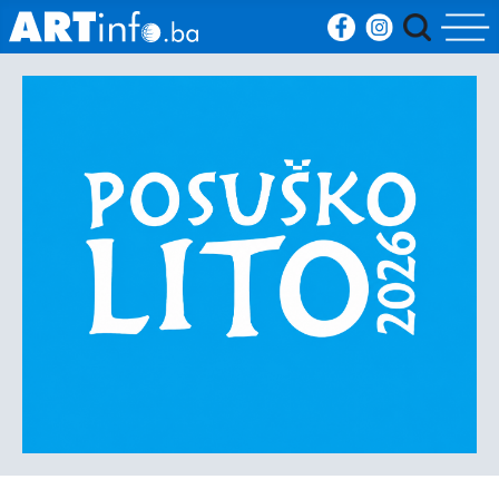
Početna
Vijesti
Sport
Kultura
Crna
kronika
Politika
Zanimljivosti