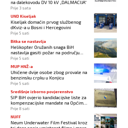
na dalekovodu DV 10 kV „DALMACIJA“
Prije 3 sata
UND Kiseljak
Kiseljak domaćin prvog službenog
dKviz-a u Bosni i Hercegovini
Prije 5 sati
Bitka se nastavlja
Helikopter Oružanih snaga BiH
nastavlja gasiti požar na području
Konjica
Prije 5 sati
MUP HNŽ-a
Uhićene dvije osobe zbog provale na
benzinsku crpku u Konjicu
Prije 5 sati
Središnje izborno povjerenstvo
SIP BiH ovjerio kandidacijske liste za
kompenzacijske mandate na Općim
izborima 2026
Prije 8 sati
NUFF
Neum Underwater Film Festival kroz
tri dana spaja umjetnost filma i more