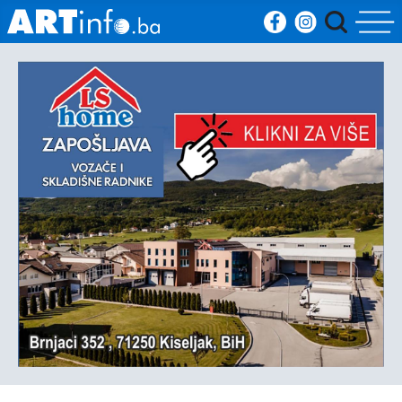
Početna
Vijesti
Sport
Kultura
Crna
kronika
Politika
Zanimljivosti