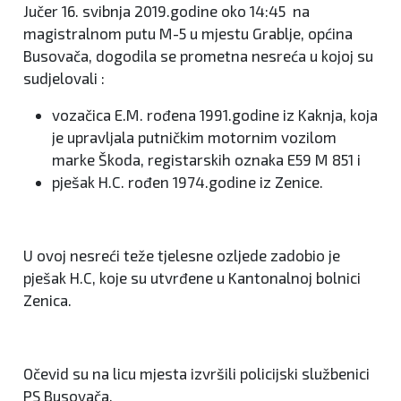
Jučer 16. svibnja 2019.godine oko 14:45 na
magistralnom putu M-5 u mjestu Grablje, općina
Busovača, dogodila se prometna nesreća u kojoj su
sudjelovali :
vozačica E.M. rođena 1991.godine iz Kaknja, koja
je upravljala putničkim motornim vozilom
marke Škoda, registarskih oznaka E59 M 851 i
pješak H.C. rođen 1974.godine iz Zenice.
U ovoj nesreći teže tjelesne ozljede zadobio je
pješak H.C, koje su utvrđene u Kantonalnoj bolnici
Zenica.
Očevid su na licu mjesta izvršili policijski službenici
PS Busovača.