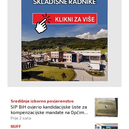
Središnje izborno povjerenstvo
SIP BiH ovjerio kandidacijske liste za
kompenzacijske mandate na Općim
izborima 2026
Prije 2 sata
NUFF