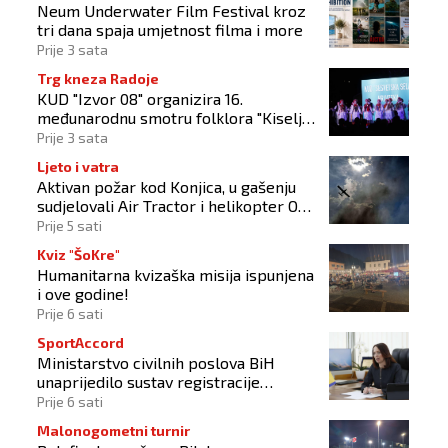
Neum Underwater Film Festival kroz
tri dana spaja umjetnost filma i more
Prije 3 sata
Trg kneza Radoje
KUD "Izvor 08" organizira 16.
međunarodnu smotru folklora "Kiseljak
2026"
Prije 3 sata
Ljeto i vatra
Aktivan požar kod Konjica, u gašenju
sudjelovali Air Tractor i helikopter OS-
a BiH
Prije 5 sati
Kviz "ŠoKre"
Humanitarna kvizaška misija ispunjena
i ove godine!
Prije 6 sati
SportAccord
Ministarstvo civilnih poslova BiH
unaprijedilo sustav registracije
sportskih organizacija
Prije 6 sati
Malonogometni turnir