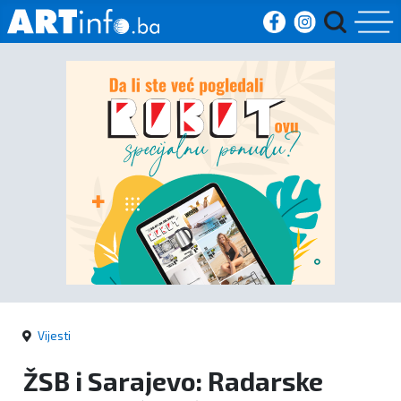
Početna
Vijesti
Sport
Kultura
Crna
kronika
Vijesti
Politika
ŽSB i Sarajevo: Radarske
Zanimljivosti