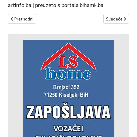
artinfo.ba | preuzeto s portala bihamk.ba
Prethodni članak: Pretežito oblačno vrijeme i narednih dana u BiH
Sljedeći članak:
Prethodni
Sljedeće