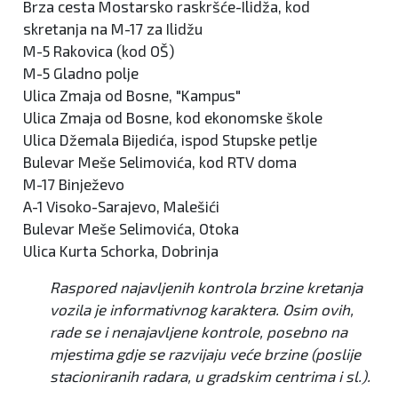
Brza cesta Mostarsko raskršće-Ilidža, kod
skretanja na M-17 za Ilidžu
M-5 Rakovica (kod OŠ)
M-5 Gladno polje
Ulica Zmaja od Bosne, "Kampus"
Ulica Zmaja od Bosne, kod ekonomske škole
Ulica Džemala Bijedića, ispod Stupske petlje
Bulevar Meše Selimovića, kod RTV doma
M-17 Binježevo
A-1 Visoko-Sarajevo, Malešići
Bulevar Meše Selimovića, Otoka
Ulica Kurta Schorka, Dobrinja
Raspored najavljenih kontrola brzine kretanja
vozila je informativnog karaktera. Osim ovih,
rade se i nenajavljene kontrole, posebno na
mjestima gdje se razvijaju veće brzine (poslije
stacioniranih radara, u gradskim centrima i sl.).