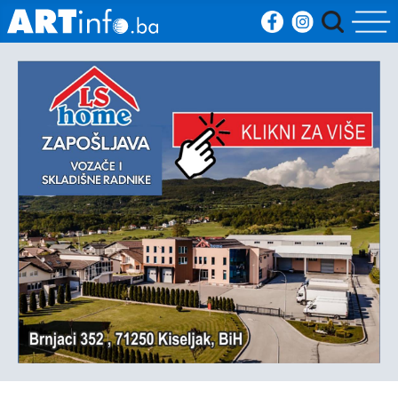
Početna
Vijesti
Sport
Kultura
Crna
kronika
Politika
Zanimljivosti