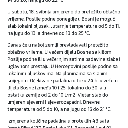
U subotu, 18. svibnja umjereno do pretežito oblačno
vrijeme. Poslije podne ponegdje u Bosni je moguć
slab lokalni pljusak. Jutarnje temperature od 5 do 11,
na jugu do 13, a dnevne od 18 do 25 °C.
Danas će u našoj zemlji prevladavati pretežito
oblačno vrijeme. U većem dijelu Bosne sa kišom.
Poslije podne ili u večernjim satima padavine slabe i
uglavnom prestaju. U Hercegovini poslije podne sa
lokalnim pljuskovima. Na planinama sa slabim
snijegom. Očekivane padalina u toku 24 h: u većem
dijelu Bosne između 10 i 25, lokalno do 30, a u
ostatku zemlje od 2 do 10 l/m2. Vjetar slab do
umjeren sjeverni i sjeverozapadni. Dnevne
temperatura od 5 do 10, a na jugu od 16 do 21 °C.
Izmjerena količine padalina u proteklih 48 sata
(mm): Bihać 137, Banja Luka 111, Bosanski Novi 91,