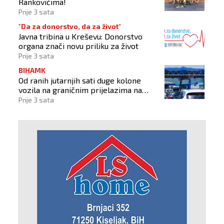
Rankovićima!
Prije 3 sata
"Da za donorstvo, da za život"
Javna tribina u Kreševu: Donorstvo
organa znači novu priliku za život
Prije 3 sata
BIHAMK
Od ranih jutarnjih sati duge kolone
vozila na graničnim prijelazima na
izlazu iz BiH
Prije 3 sata