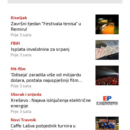
Kiseljak
Završni tjedan "Festivala tenisa" u
Remiru!
Prije 3 sata
FBiH
Isplata invalidnina za srpanj
Prije 3 sata
Hit-film
'Odiseja' zaradila više od milijardu
dolara, postala najuspješniji film
Christophera Nolana
Prije 3 sata
Utorak i srijeda
Kreševo : Najava isključenja električne
energije
Prije 3 sata
Novi Travnik
Caffe Lašva pobjednik turnira u