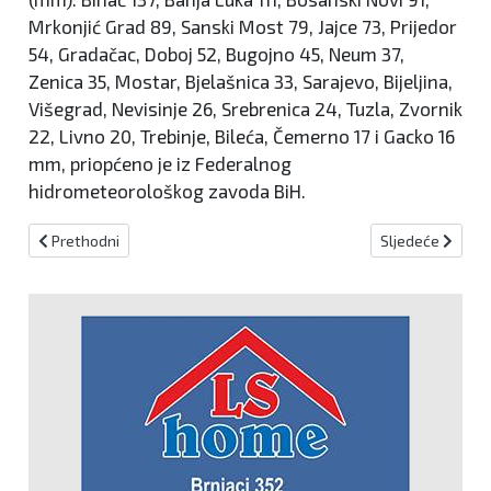
Mrkonjić Grad 89, Sanski Most 79, Jajce 73, Prijedor
54, Gradačac, Doboj 52, Bugojno 45, Neum 37,
Zenica 35, Mostar, Bjelašnica 33, Sarajevo, Bijeljina,
Višegrad, Nevisinje 26, Srebrenica 24, Tuzla, Zvornik
22, Livno 20, Trebinje, Bileća, Čemerno 17 i Gacko 16
mm, priopćeno je iz Federalnog
hidrometeorološkog zavoda BiH.
Prethodni članak: Foto: Bučići opet poplavljeni i ostavljeni
Sljedeći članak: 
Prethodni
Sljedeće