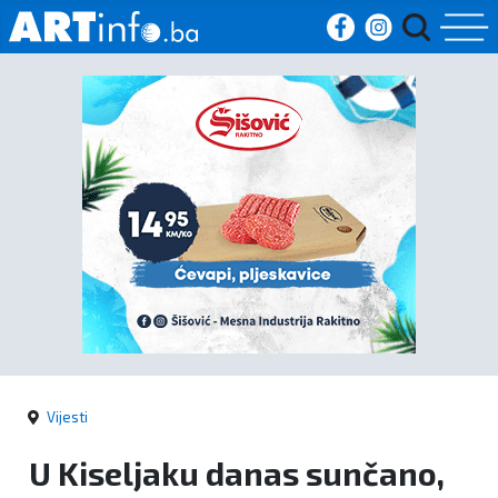
Početna
Vijesti
Sport
Kultura
Crna
kronika
Vijesti
Politika
U Kiseljaku danas sunčano,
Zanimljivosti