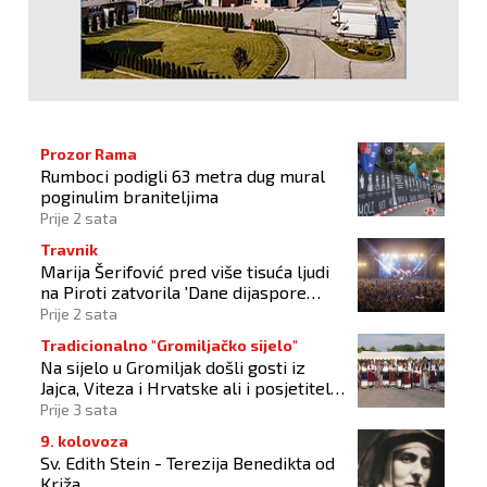
Prozor Rama
Rumboci podigli 63 metra dug mural
poginulim braniteljima
Prije 2 sata
Travnik
Marija Šerifović pred više tisuća ljudi
na Piroti zatvorila 'Dane dijaspore
2026'
Prije 2 sata
Tradicionalno "Gromiljačko sijelo"
Na sijelo u Gromiljak došli gosti iz
Jajca, Viteza i Hrvatske ali i posjetitelji
od Austrije do Australije
Prije 3 sata
9. kolovoza
Sv. Edith Stein - Terezija Benedikta od
Križa