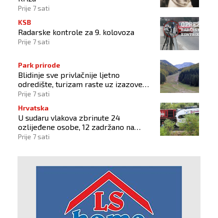
Prije 7 sati
KSB
Radarske kontrole za 9. kolovoza
Prije 7 sati
Park prirode
Blidinje sve privlačnije ljetno
odredište, turizam raste uz izazove
očuvanja prirode
Prije 7 sati
Hrvatska
U sudaru vlakova zbrinute 24
ozlijeđene osobe, 12 zadržano na
liječenju
Prije 7 sati