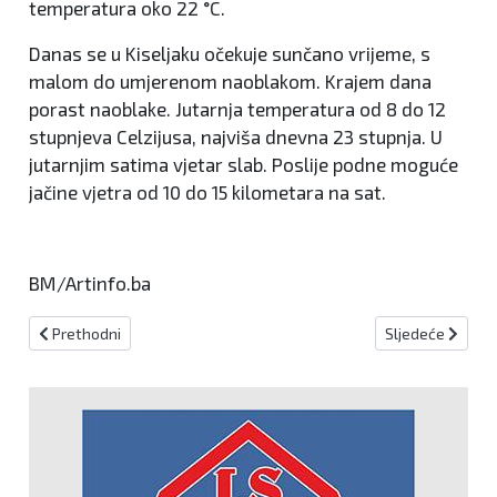
temperatura oko 22 °C.
Danas se u Kiseljaku očekuje sunčano vrijeme, s
malom do umjerenom naoblakom. Krajem dana
porast naoblake. Jutarnja temperatura od 8 do 12
stupnjeva Celzijusa, najviša dnevna 23 stupnja. U
jutarnjim satima vjetar slab. Poslije podne moguće
jačine vjetra od 10 do 15 kilometara na sat.
BM/Artinfo.ba
Prethodni članak: Fojničani obavili poribljavanje domaćim mladica
Sljedeći članak
Prethodni
Sljedeće