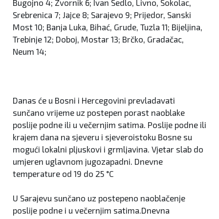
Bugojno 4; Zvornik 6; Ivan Sedlo, Livno, Sokolac,
Srebrenica 7; Jajce 8; Sarajevo 9; Prijedor, Sanski
Most 10; Banja Luka, Bihać, Grude, Tuzla 11; Bijeljina,
Trebinje 12; Doboj, Mostar 13; Brčko, Gradačac,
Neum 14;
Danas će u Bosni i Hercegovini prevladavati
sunčano vrijeme uz postepen porast naoblake
poslije podne ili u večernjim satima. Poslije podne ili
krajem dana na sjeveru i sjeveroistoku Bosne su
mogući lokalni pljuskovi i grmljavina. Vjetar slab do
umjeren uglavnom jugozapadni. Dnevne
temperature od 19 do 25 °C
U Sarajevu sunčano uz postepeno naoblačenje
poslije podne i u večernjim satima.Dnevna