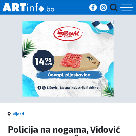
Početna
Vijesti
Sport
Kultura
Crna
kronika
Vijesti
Politika
Policija na nogama, Vidović
Zanimljivosti