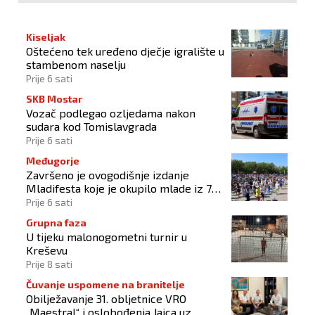
Kiseljak
Oštećeno tek uređeno dječje igralište u
stambenom naselju
Prije 6 sati
SKB Mostar
Vozač podlegao ozljedama nakon
sudara kod Tomislavgrada
Prije 6 sati
Međugorje
Završeno je ovogodišnje izdanje
Mladifesta koje je okupilo mlade iz 73
zemlje svijeta
Prije 6 sati
Grupna faza
U tijeku malonogometni turnir u
Kreševu
Prije 8 sati
Čuvanje uspomene na branitelje
Obilježavanje 31. obljetnice VRO
„Maestral“ i oslobođenja Jajca uz