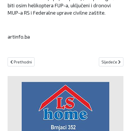
biti osim helikoptera FUP-a, uključeni i dronovi
MUP-a RS i Federalne uprave civilne zaštite.
artinfo.ba
Prethodni članak: Dujmović: Mladi na EYOF-u pokazuju nam snagu 
Sljedeći članak:
Prethodni
Sljedeće