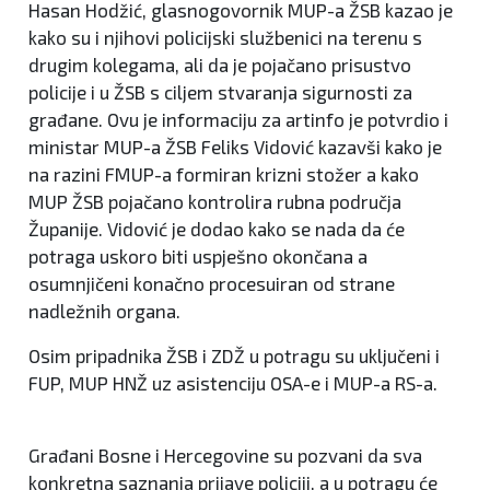
Hasan Hodžić, glasnogovornik MUP-a ŽSB kazao je
kako su i njihovi policijski službenici na terenu s
drugim kolegama, ali da je pojačano prisustvo
policije i u ŽSB s ciljem stvaranja sigurnosti za
građane. Ovu je informaciju za artinfo je potvrdio i
ministar MUP-a ŽSB Feliks Vidović kazavši kako je
na razini FMUP-a formiran krizni stožer a kako
MUP ŽSB pojačano kontrolira rubna područja
Županije. Vidović je dodao kako se nada da će
potraga uskoro biti uspješno okončana a
osumnjičeni konačno procesuiran od strane
nadležnih organa.
Osim pripadnika ŽSB i ZDŽ u potragu su uključeni i
FUP, MUP HNŽ uz asistenciju OSA-e i MUP-a RS-a.
Građani Bosne i Hercegovine su pozvani da sva
konkretna saznanja prijave policiji, a u potragu će