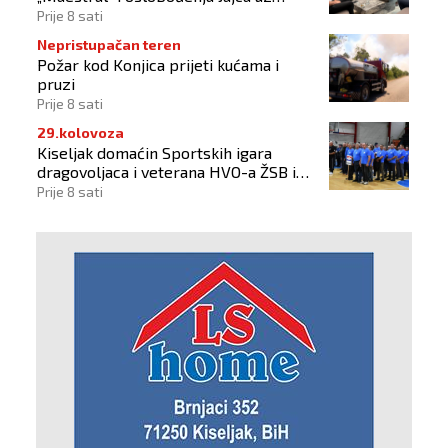
pokroviteljstvo HNS-a BiH
Prije 8 sati
Nepristupačan teren
Požar kod Konjica prijeti kućama i
pruzi
Prije 8 sati
29.kolovoza
Kiseljak domaćin Sportskih igara
dragovoljaca i veterana HVO-a ŽSB i
Dana branitelja
Prije 8 sati