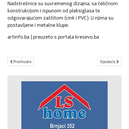
Nadstrešnice su suvremenog dizajna, sa čeličnom
konstrukcijom i ispunom od pleksiglasa te
odgovarajućom zaštitom (cink i PVC). U njima su
postavljene i metalne klupe.
artinfo.ba | preuzeto s portala kresevo.ba
Prethodni članak: Akcija se širi: I Fra Grgo Martić poručio: Komšić n
Sljedeći članak:
Prethodni
Sljedeće