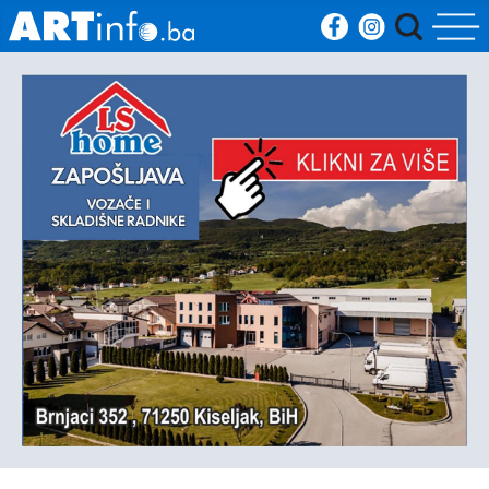
Početna
Vijesti
Sport
Kultura
Crna
kronika
Politika
Zanimljivosti