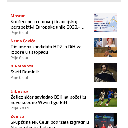
Mostar
Konferencija o novoj financijskoj
perspektivi Europske unije 2028.–
2034.
Prije 6 sati
Nema Čovića
Dio imena kandidata HDZ-a BiH za
izbore u listopadu
Prije 6 sati
8. kolovoza
Sveti Dominik
Prije 6 sati
Grbavica
Željezničar savladao BSK na početku
nove sezone Wwin lige BiH
Prije 7 sati
Zenica
Skupština NK Čelik podržala izgradnju
Nacionalnog stadiona