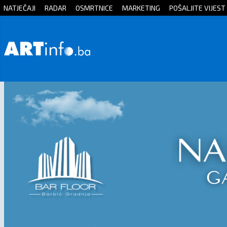
NATJEČAJI
RADAR
OSMRTNICE
MARKETING
POŠALJITE VIJEST
Početna
Vijesti
Sport
Kultura
Crna
kronika
Politika
Zanimljivosti