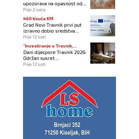
upozorava na opasnost od
požara na Blidinju
Prije 2 sata
460 tisuća KM
Grad Novi Travnik prvi put
izravno dobio sredstva
Europske unije
Prije 12 sati
"Investiranje u Travnik,
Dani dijaspore Travnik 2026:
investiranje u budućnost"
Održan susret
gospodarstvenika
Prije 12 sati