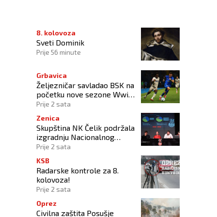
ce u Kiseljaku
8. kolovoza
Sveti Dominik
Prije 56 minute
Grbavica
Željezničar savladao BSK na
početku nove sezone Wwin
lige BiH
Prije 2 sata
Zenica
Skupština NK Čelik podržala
izgradnju Nacionalnog
stadiona
Prije 2 sata
KSB
Radarske kontrole za 8.
kolovoza!
Prije 2 sata
Oprez
Civilna zaštita Posušje