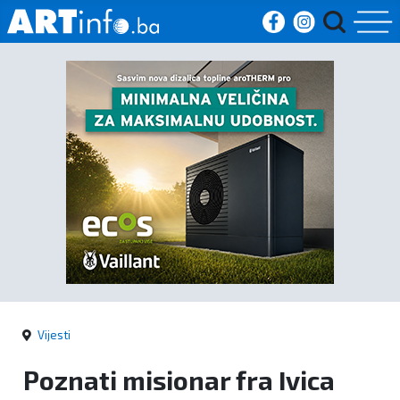
Početna
Vijesti
Sport
Kultura
Crna
kronika
Vijesti
Politika
Poznati misionar fra Ivica
Zanimljivosti