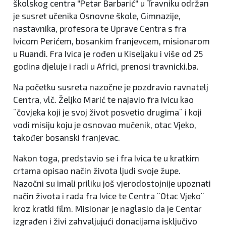
školskog centra "Petar Barbarić" u Travniku održan
je susret učenika Osnovne škole, Gimnazije,
nastavnika, profesora te Uprave Centra s fra
Ivicom Perićem, bosankim franjevcem, misionarom
u Ruandi. Fra Ivica je rođen u Kiseljaku i više od 25
godina djeluje i radi u Africi, prenosi travnicki.ba.
Na početku susreta nazočne je pozdravio ravnatelj
Centra, vlč. Željko Marić te najavio fra Ivicu kao
¨čovjeka koji je svoj život posvetio drugima¨ i koji
vodi misiju koju je osnovao mučenik, otac Vjeko,
također bosanski franjevac.
Nakon toga, predstavio se i fra Ivica te u kratkim
crtama opisao način života ljudi svoje župe.
Nazočni su imali priliku još vjerodostojnije upoznati
način života i rada fra Ivice te Centra ¨Otac Vjeko¨
kroz kratki film. Misionar je naglasio da je Centar
izgrađen i živi zahvaljujući donacijama isključivo