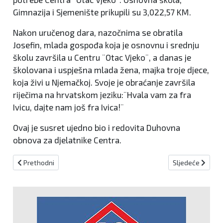
Gimnazija i Sjemenište prikupili su 3,022,57 KM.
Nakon uručenog dara, nazočnima se obratila
Josefin, mlada gospođa koja je osnovnu i srednju
školu završila u Centru ¨Otac Vjeko¨, a danas je
školovana i uspješna mlada žena, majka troje djece,
koja živi u Njemačkoj. Svoje je obraćanje završila
riječima na hrvatskom jeziku:¨Hvala vam za fra
Ivicu, dajte nam još fra Ivica!¨
Ovaj je susret ujedno bio i redovita Duhovna
obnova za djelatnike Centra.
Prethodni članak: Busovača: U tijeku obnova crkve na Čepu
Sljedeći članak:
Prethodni
Sljedeće