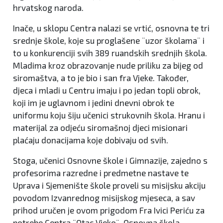
hrvatskog naroda.
Inače, u sklopu Centra nalazi se vrtić, osnovna te tri
srednje škole, koje su proglašene ¨uzor školama¨ i
to u konkurenciji svih 389 ruandskih srednjih škola.
Mladima kroz obrazovanje nude priliku za bijeg od
siromaštva, a to je bio i san fra Vjeke. Također,
djeca i mladi u Centru imaju i po jedan topli obrok,
koji im je uglavnom i jedini dnevni obrok te
uniformu koju šiju učenici strukovnih škola. Hranu i
materijal za odjeću siromašnoj djeci misionari
plaćaju donacijama koje dobivaju od svih.
Stoga, učenici Osnovne škole i Gimnazije, zajedno s
profesorima razredne i predmetne nastave te
Uprava i Sjemenište škole proveli su misijsku akciju
povodom Izvanrednog misijskog mjeseca, a sav
prihod uručen je ovom prigodom Fra Ivici Periću za
potrebe Centra ¨Otac Vjeko¨. Osnovna škola,