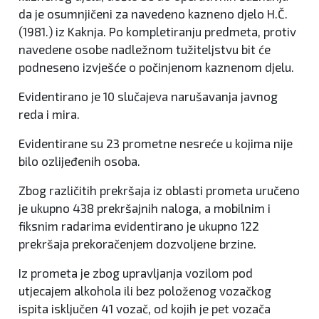
da je osumnjičeni za navedeno kazneno djelo H.Č.
(1981.) iz Kaknja. Po kompletiranju predmeta, protiv
navedene osobe nadležnom tužiteljstvu bit će
podneseno izvješće o počinjenom kaznenom djelu.
Evidentirano je 10 slučajeva narušavanja javnog
reda i mira.
Evidentirane su 23 prometne nesreće u kojima nije
bilo ozlijeđenih osoba.
Zbog različitih prekršaja iz oblasti prometa uručeno
je ukupno 438 prekršajnih naloga, a mobilnim i
fiksnim radarima evidentirano je ukupno 122
prekršaja prekoračenjem dozvoljene brzine.
Iz prometa je zbog upravljanja vozilom pod
utjecajem alkohola ili bez položenog vozačkog
ispita isključen 41 vozač, od kojih je pet vozača