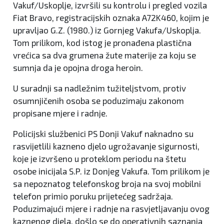
Vakuf/Uskoplje, izvršili su kontrolu i pregled vozila
Fiat Bravo, registracijskih oznaka A72K460, kojim je
upravljao G.Z. (1980.) iz Gornjeg Vakufa/Uskoplja.
Tom prilikom, kod istog je pronađena plastična
vrećica sa dva grumena žute materije za koju se
sumnja da je opojna droga heroin.
U suradnji sa nadležnim tužiteljstvom, protiv
osumnjičenih osoba se poduzimaju zakonom
propisane mjere i radnje.
Policijski službenici PS Donji Vakuf naknadno su
rasvijetlili kazneno djelo ugrožavanje sigurnosti,
koje je izvršeno u proteklom periodu na štetu
osobe inicijala S.P. iz Donjeg Vakufa. Tom prilikom je
sa nepoznatog telefonskog broja na svoj mobilni
telefon primio poruku prijetećeg sadržaja.
Poduzimajući mjere i radnje na rasvjetljavanju ovog
kaznenog djela, došlo se do operativnih saznanja