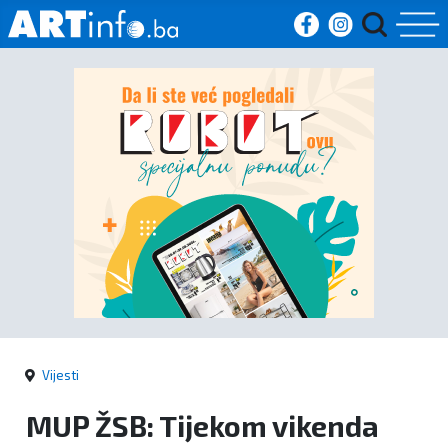
Početna
Vijesti
Sport
Kultura
Crna
kronika
Vijesti
Politika
MUP ŽSB: Tijekom vikenda
Zanimljivosti