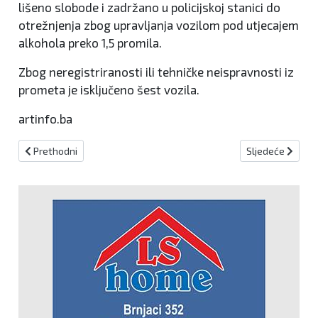
lišeno slobode i zadržano u policijskoj stanici do
otrežnjenja zbog upravljanja vozilom pod utjecajem
alkohola preko 1,5 promila.
Zbog neregistriranosti ili tehničke neispravnosti iz
prometa je isključeno šest vozila.
artinfo.ba
Prethodni članak: Crveni križ Kiseljak: Akcija dobrovoljnog darivanja
Sljedeći članak:
Prethodni
Sljedeće