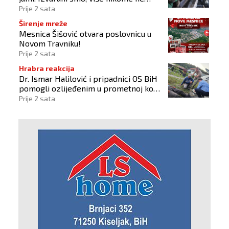
vjerujemo
Prije 2 sata
Širenje mreže
Mesnica Šišović otvara poslovnicu u
Novom Travniku!
Prije 2 sata
Hrabra reakcija
Dr. Ismar Halilović i pripadnici OS BiH
pomogli ozlijeđenim u prometnoj kod
Busovače!
Prije 2 sata