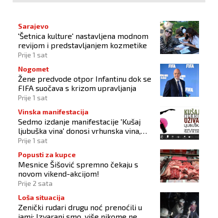
Sarajevo
'Šetnica kulture' nastavljena modnom
revijom i predstavljanjem kozmetike
Prije 1 sat
Nogomet
Žene predvode otpor Infantinu dok se
FIFA suočava s krizom upravljanja
Prije 1 sat
Vinska manifestacija
Sedmo izdanje manifestacije 'Kušaj
ljubuška vina' donosi vrhunska vina,
gastronomiju i glazbu
Prije 1 sat
Popusti za kupce
Mesnice Šišović spremno čekaju s
novom vikend-akcijom!
Prije 2 sata
Loša situacija
Zenički rudari drugu noć prenoćili u
jami: Izvarani smo, više nikome ne