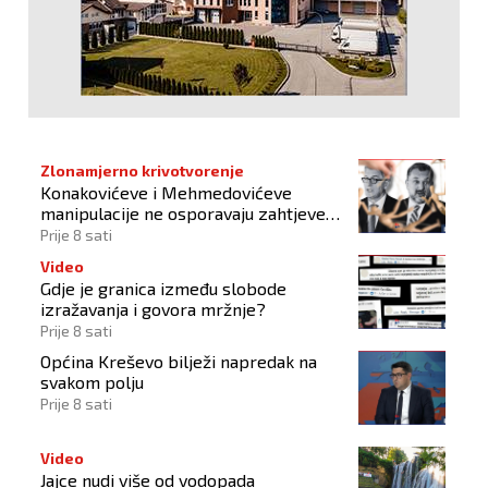
Zlonamjerno krivotvorenje
Konakovićeve i Mehmedovićeve
manipulacije ne osporavaju zahtjeve
Hrvata
Prije 8 sati
Video
Gdje je granica između slobode
izražavanja i govora mržnje?
Prije 8 sati
Općina Kreševo bilježi napredak na
svakom polju
Prije 8 sati
Video
Jajce nudi više od vodopada