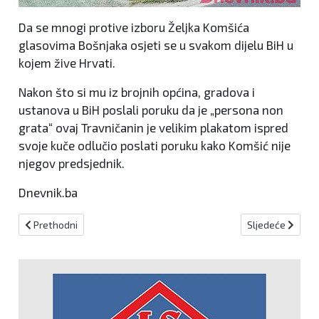
Da se mnogi protive izboru Željka Komšića
glasovima Bošnjaka osjeti se u svakom dijelu BiH u
kojem žive Hrvati.
Nakon što si mu iz brojnih općina, gradova i
ustanova u BiH poslali poruku da je „persona non
grata“ ovaj Travničanin je velikim plakatom ispred
svoje kuče odlučio poslati poruku kako Komšić nije
njegov predsjednik.
Dnevnik.ba
Prethodni članak: MLADA MAJKA IZ KISELJAKA SE NE BOJI BUDUĆNOSTI 
Sljedeći članak
Prethodni
Sljedeće