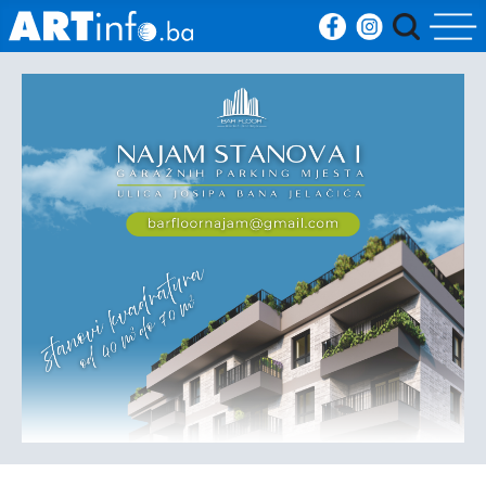
Početna
Vijesti
Sport
Kultura
Crna
kronika
Politika
Zanimljivosti