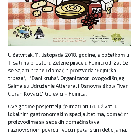
U četvrtak, 11. listopada 2018. godine, s početkom u
11 sati na prostoru Zelene pijace u Fojnici održat će
se Sajam hrane i domaćih proizvoda "Fojnička
trpeza", i "Dani kruha". Organizatori ovogodišnjeg
Sajma su Udruženje Alterural i Osnovna škola "Ivan
Goran Kovačić" Gojevići – Fojnica.
Ove godine posjetitelji će imati priliku uživati u
lokalnim gastronomskim specijalitetima, domaćim
proizvodima sa seoskih domaćinstava,
raznovrsnom povrću i voću i pekarskim delicijama.