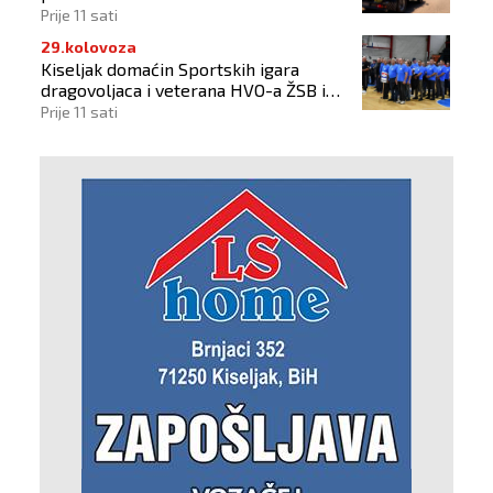
Prije 11 sati
29.kolovoza
Kiseljak domaćin Sportskih igara
dragovoljaca i veterana HVO-a ŽSB i
Dana branitelja
Prije 11 sati