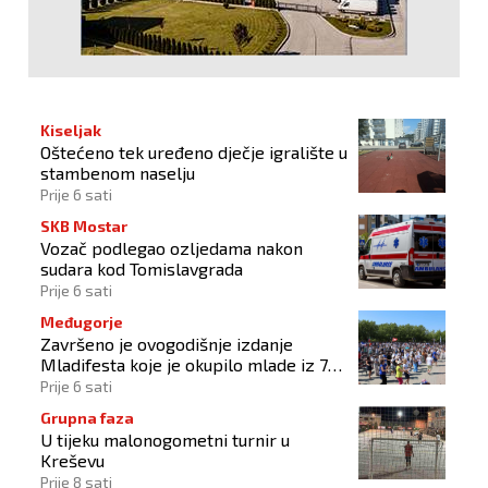
Kiseljak
Oštećeno tek uređeno dječje igralište u
stambenom naselju
Prije 6 sati
SKB Mostar
Vozač podlegao ozljedama nakon
sudara kod Tomislavgrada
Prije 6 sati
Međugorje
Završeno je ovogodišnje izdanje
Mladifesta koje je okupilo mlade iz 73
zemlje svijeta
Prije 6 sati
Grupna faza
U tijeku malonogometni turnir u
Kreševu
Prije 8 sati