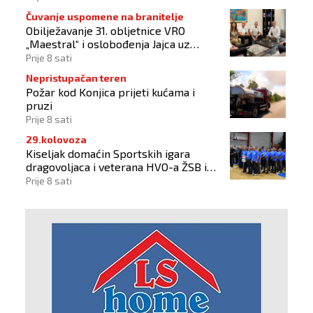
Čuvanje uspomene na branitelje
Obilježavanje 31. obljetnice VRO
„Maestral“ i oslobođenja Jajca uz
pokroviteljstvo HNS-a BiH
Prije 8 sati
Nepristupačan teren
Požar kod Konjica prijeti kućama i
pruzi
Prije 8 sati
29.kolovoza
Kiseljak domaćin Sportskih igara
dragovoljaca i veterana HVO-a ŽSB i
Dana branitelja
Prije 8 sati