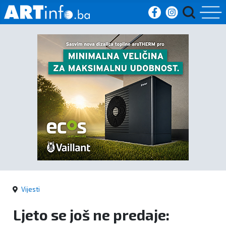
Početna
Vijesti
Sport
Kultura
Crna
kronika
Vijesti
Politika
Ljeto se još ne predaje:
Zanimljivosti