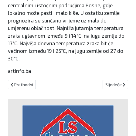
centralnim i istočnim područjima Bosne, gdje
lokalno može pasti i malo kiše. U ostatku zemlje
prognozira se sunčano vrijeme uz malu do
umjerenu oblačnost. Najniža jutarnja temperatura
zraka uglavnom između 9 i 14°C, na jugu zemlje do
17°C. Najviša dnevna temperatura zraka bit će
većinom između 19 i 25°C, na jugu zemlje od 27 do
30°C.
artinfo.ba
Prethodni članak: Sutra proslava blagdana Male Gospe na “Gospino
Sljedeći članak: 
Prethodni
Sljedeće