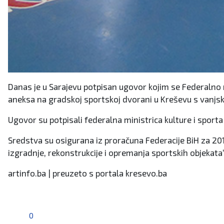
Danas je u Sarajevu potpisan ugovor kojim se Federalno m
aneksa na gradskoj sportskoj dvorani u Kreševu s vanjs
Ugovor su potpisali federalna ministrica kulture i sporta
Sredstva su osigurana iz proračuna Federacije BiH za 2018
izgradnje, rekonstrukcije i opremanja sportskih objekata“
artinfo.ba | preuzeto s portala kresevo.ba
0