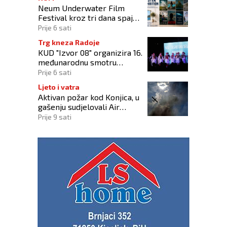
Neum Underwater Film
Festival kroz tri dana spaja
umjetnost filma i more
Prije 6 sati
Trg kneza Radoje
KUD "Izvor 08" organizira 16.
međunarodnu smotru
folklora "Kiseljak 2026"
Prije 6 sati
Ljeto i vatra
Aktivan požar kod Konjica, u
gašenju sudjelovali Air
Tractor i helikopter OS-a
Prije 9 sati
BiH