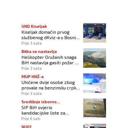
UND Kiseljak
Kiseljak domaćin prvog
službenog dKviz-a u Bosni i
Hercegovini
Prije 3 sata
Bitka se nastavlja
Helikopter Oružanih snaga
BiH nastavlja gasiti požar na
području Konjica
Prije 3 sata
MUP HNŽ-a
Uhićene dvije osobe zbog
provale na benzinsku crpku
u Konjicu
Prije 3 sata
Središnje izborno
SIP BiH ovjerio
povjerenstvo
kandidacijske liste za
kompenzacijske mandate na
Prije 6 sati
Općim izborima 2026
NUFF