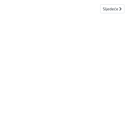
Sljedeći člana
Sljedeće