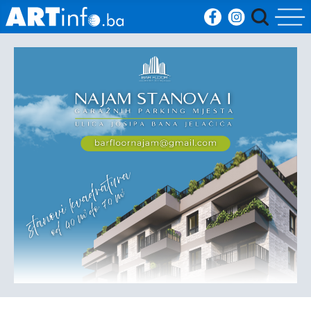
Početna
Vijesti
Sport
Kultura
Crna
kronika
Politika
Zanimljivosti