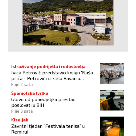
Istraživanje podrijetla i rodoslovlja
Ivica Petrović predstavio knjigu 'Naša
priča - Petrovići iz sela Ravan u
Busovači'
Prije 2 sata
Španjolska tvrtka
Glovo od ponedjeljka prestao
poslovati u BiH
Prije 3 sata
Kiseljak
Završni tjedan "Festivala tenisa" u
Remiru!