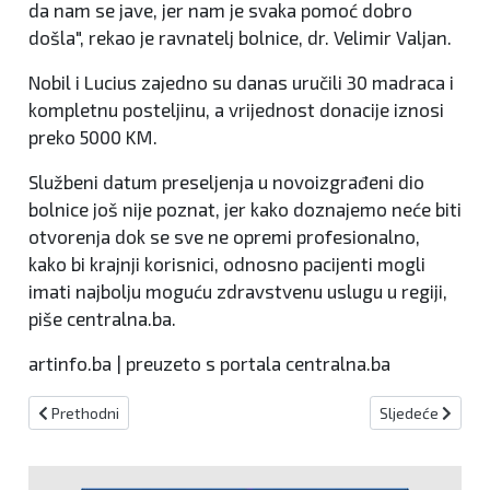
da nam se jave, jer nam je svaka pomoć dobro
došla", rekao je ravnatelj bolnice, dr. Velimir Valjan.
Nobil i Lucius zajedno su danas uručili 30 madraca i
kompletnu posteljinu, a vrijednost donacije iznosi
preko 5000 KM.
Službeni datum preseljenja u novoizgrađeni dio
bolnice još nije poznat, jer kako doznajemo neće biti
otvorenja dok se sve ne opremi profesionalno,
kako bi krajnji korisnici, odnosno pacijenti mogli
imati najbolju moguću zdravstvenu uslugu u regiji,
piše centralna.ba.
artinfo.ba | preuzeto s portala centralna.ba
Prethodni članak: Kreševo: Federalno ministarstvo kulture i spo
Sljedeći članak:
Prethodni
Sljedeće