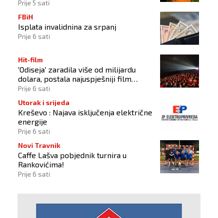
Prije 5 sati
FBiH
Isplata invalidnina za srpanj
Prije 6 sati
Hit-film
'Odiseja' zaradila više od milijardu
dolara, postala najuspješniji film
Christophera Nolana
Prije 6 sati
Utorak i srijeda
Kreševo : Najava isključenja električne
energije
Prije 6 sati
Novi Travnik
Caffe Lašva pobjednik turnira u
Rankovićima!
Prije 6 sati