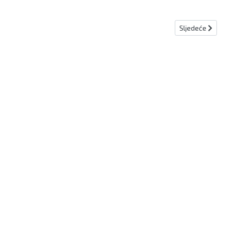
Sljedeći člana
Sljedeće