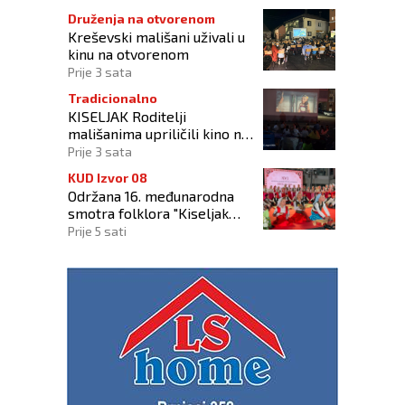
Druženja na otvorenom
Kreševski mališani uživali u
kinu na otvorenom
Prije 3 sata
Tradicionalno
KISELJAK Roditelji
mališanima upriličili kino na
otvorenom
Prije 3 sata
KUD Izvor 08
Održana 16. međunarodna
smotra folklora "Kiseljak
2026"
Prije 5 sati