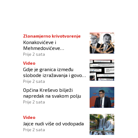
og naroda u BiH nije ilegalna
Zlonamjerno krivotvorenje
Konakovićeve i
Mehmedovićeve
manipulacije ne osporavaju
Prije 2 sata
zahtjeve Hrvata
Video
Gdje je granica između
slobode izražavanja i govora
mržnje?
Prije 2 sata
Općina Kreševo bilježi
napredak na svakom polju
Prije 2 sata
Video
Jajce nudi više od vodopada
Prije 2 sata