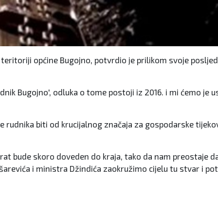
eritoriji općine Bugojno, potvrdio je prilikom svoje posljed
ik Bugojno', odluka o tome postoji iz 2016. i mi ćemo je us
 rudnika biti od krucijalnog značaja za gospodarske tijeko
borat bude skoro doveden do kraja, tako da nam preostaje d
ašarevića i ministra Džindića zaokružimo cijelu tu stvar i 