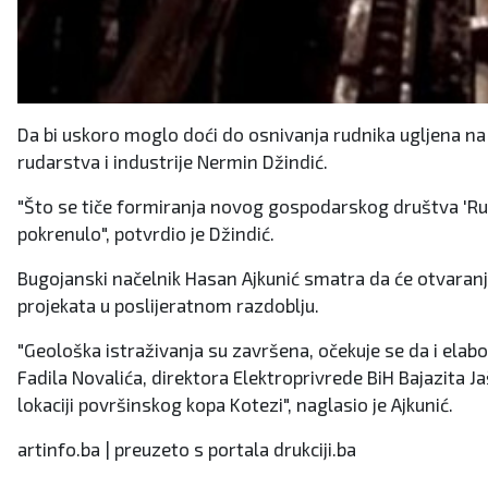
Da bi uskoro moglo doći do osnivanja rudnika ugljena na t
rudarstva i industrije Nermin Džindić.
"Što se tiče formiranja novog gospodarskog društva 'Rudn
pokrenulo", potvrdio je Džindić.
Bugojanski načelnik Hasan Ajkunić smatra da će otvaranje
projekata u poslijeratnom razdoblju.
"Geološka istraživanja su završena, očekuje se da i ela
Fadila Novalića, direktora Elektroprivrede BiH Bajazita J
lokaciji površinskog kopa Kotezi", naglasio je Ajkunić.
artinfo.ba | preuzeto s portala drukciji.ba