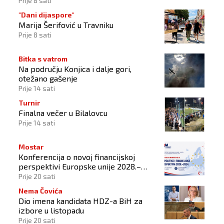
Prije 8 sati
"Dani dijaspore"
Marija Šerifović u Travniku
Prije 8 sati
Bitka s vatrom
Na području Konjica i dalje gori,
otežano gašenje
Prije 14 sati
Turnir
Finalna večer u Bilalovcu
Prije 14 sati
Mostar
Konferencija o novoj financijskoj
perspektivi Europske unije 2028.–
2034.
Prije 20 sati
Nema Čovića
Dio imena kandidata HDZ-a BiH za
izbore u listopadu
Prije 20 sati