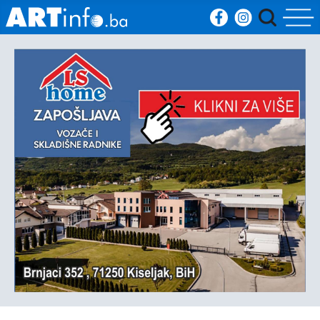
Početna
Vijesti
Sport
Kultura
Crna
kronika
Politika
Zanimljivosti