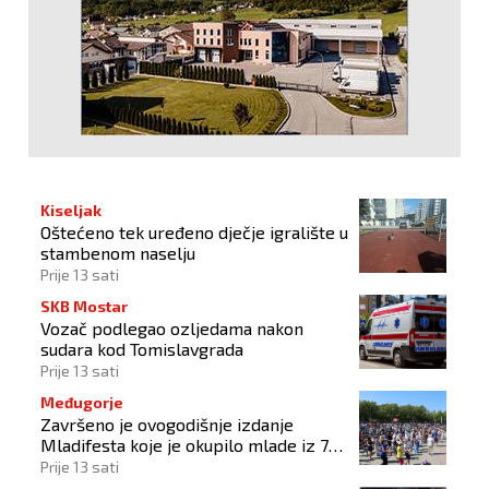
Kiseljak
Oštećeno tek uređeno dječje igralište u
stambenom naselju
Prije 13 sati
SKB Mostar
Vozač podlegao ozljedama nakon
sudara kod Tomislavgrada
Prije 13 sati
Međugorje
Završeno je ovogodišnje izdanje
Mladifesta koje je okupilo mlade iz 73
zemlje svijeta
Prije 13 sati