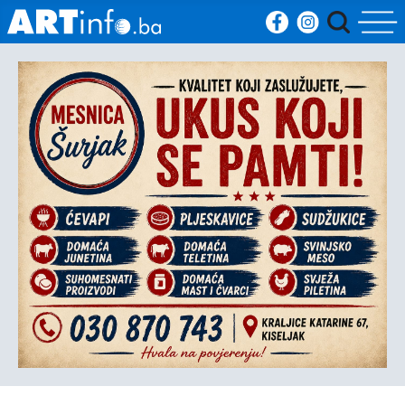
Početna
Vijesti
Sport
Kultura
Crna
kronika
Politika
Zanimljivosti