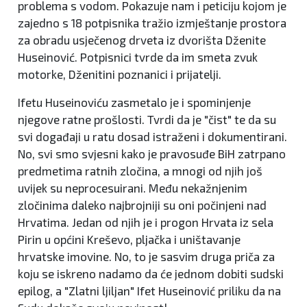
problema s vodom. Pokazuje nam i peticiju kojom je
zajedno s 18 potpisnika tražio izmještanje prostora
za obradu usječenog drveta iz dvorišta Dženite
Huseinović. Potpisnici tvrde da im smeta zvuk
motorke, Dženitini poznanici i prijatelji.
Ifetu Huseinoviću zasmetalo je i spominjenje
njegove ratne prošlosti. Tvrdi da je "čist" te da su
svi događaji u ratu dosad istraženi i dokumentirani.
No, svi smo svjesni kako je pravosuđe BiH zatrpano
predmetima ratnih zločina, a mnogi od njih još
uvijek su neprocesuirani. Među nekažnjenim
zločinima daleko najbrojniji su oni počinjeni nad
Hrvatima. Jedan od njih je i progon Hrvata iz sela
Pirin u općini Kreševo, pljačka i uništavanje
hrvatske imovine. No, to je sasvim druga priča za
koju se iskreno nadamo da će jednom dobiti sudski
epilog, a "Zlatni ljiljan" Ifet Huseinović priliku da na