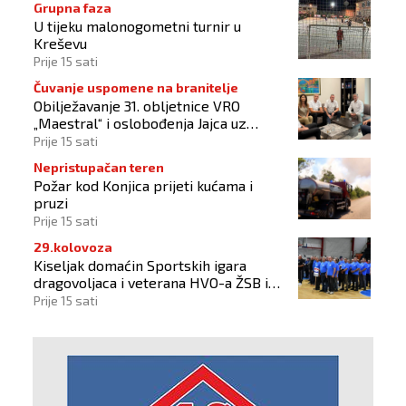
Grupna faza
U tijeku malonogometni turnir u
Kreševu
Prije 15 sati
Čuvanje uspomene na branitelje
Obilježavanje 31. obljetnice VRO
„Maestral“ i oslobođenja Jajca uz
pokroviteljstvo HNS-a BiH
Prije 15 sati
Nepristupačan teren
Požar kod Konjica prijeti kućama i
pruzi
Prije 15 sati
29.kolovoza
Kiseljak domaćin Sportskih igara
dragovoljaca i veterana HVO-a ŽSB i
Dana branitelja
Prije 15 sati