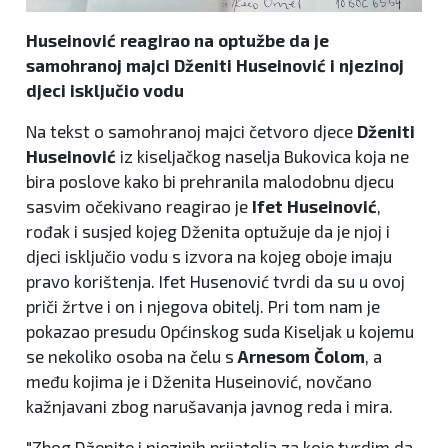
Huseinović reagirao na optužbe da je
samohranoj majci Dženiti Huseinović i njezinoj
djeci isključio vodu
Na tekst o samohranoj majci četvoro djece
Dženiti
Huseinović
iz kiseljačkog naselja Bukovica koja ne
bira poslove kako bi prehranila malodobnu djecu
sasvim očekivano reagirao je
Ifet Huseinović
,
rođak i susjed kojeg Dženita optužuje da je njoj i
djeci isključio vodu s izvora na kojeg oboje imaju
pravo korištenja. Ifet Husenović tvrdi da su u ovoj
priči žrtve i on i njegova obitelj. Pri tom nam je
pokazao presudu Općinskog suda Kiseljak u kojemu
se nekoliko osoba na čelu s
Arnesom Čolom
, a
među kojima je i Dženita Huseinović, novčano
kažnjavani zbog narušavanja javnog reda i mira.
"Zbog Dženite i njezinih prijatelja za koje tvrdim da