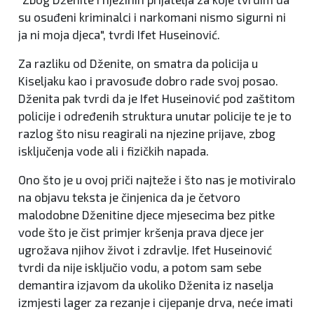
su osuđeni kriminalci i narkomani nismo sigurni ni
ja ni moja djeca", tvrdi Ifet Huseinović.
Za razliku od Dženite, on smatra da policija u
Kiseljaku kao i pravosuđe dobro rade svoj posao.
Dženita pak tvrdi da je Ifet Huseinović pod zaštitom
policije i određenih struktura unutar policije te je to
razlog što nisu reagirali na njezine prijave, zbog
isključenja vode ali i fizičkih napada.
Ono što je u ovoj priči najteže i što nas je motiviralo
na objavu teksta je činjenica da je četvoro
malodobne Dženitine djece mjesecima bez pitke
vode što je čist primjer kršenja prava djece jer
ugrožava njihov život i zdravlje. Ifet Huseinović
tvrdi da nije isključio vodu, a potom sam sebe
demantira izjavom da ukoliko Dženita iz naselja
izmjesti lager za rezanje i cijepanje drva, neće imati