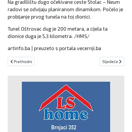
Na gradilištu dugo očekivane ceste Stolac – Neum
radovi se odvijaju planiranom dinamikom. Počelo je
probijanje prvog tunela na toj dionici.
Tunel Oštrovac dug je 200 metara, a cijela ta
dionice duga je 5,3 kilometra. /HMS/
artinfo.ba | preuzeto s portala vecernji.ba
Prethodni članak: Sarajevo: Svečani prijem u povodu Dana državn
Sljedeći članak:
Prethodni
Sljedeće