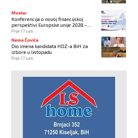
Mostar
Konferencija o novoj financijskoj
perspektivi Europske unije 2028.–
2034.
Prije 17 sati
Nema Čovića
Dio imena kandidata HDZ-a BiH za
izbore u listopadu
Prije 17 sati