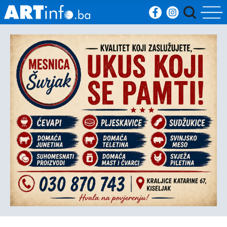
Početna
Vijesti
Sport
Kultura
Crna
kronika
Politika
Zanimljivosti