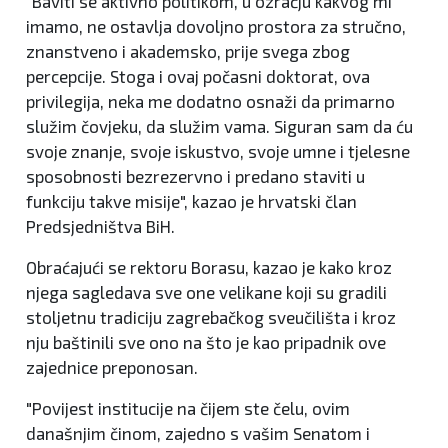
"Baviti se aktivno politikom, u ozračju kakvog mi
imamo, ne ostavlja dovoljno prostora za stručno,
znanstveno i akademsko, prije svega zbog
percepcije. Stoga i ovaj počasni doktorat, ova
privilegija, neka me dodatno osnaži da primarno
služim čovjeku, da služim vama. Siguran sam da ću
svoje znanje, svoje iskustvo, svoje umne i tjelesne
sposobnosti bezrezervno i predano staviti u
funkciju takve misije", kazao je hrvatski član
Predsjedništva BiH.
Obraćajući se rektoru Borasu, kazao je kako kroz
njega sagledava sve one velikane koji su gradili
stoljetnu tradiciju zagrebačkog sveučilišta i kroz
nju baštinili sve ono na što je kao pripadnik ove
zajednice preponosan.
"Povijest institucije na čijem ste čelu, ovim
današnjim činom, zajedno s vašim Senatom i