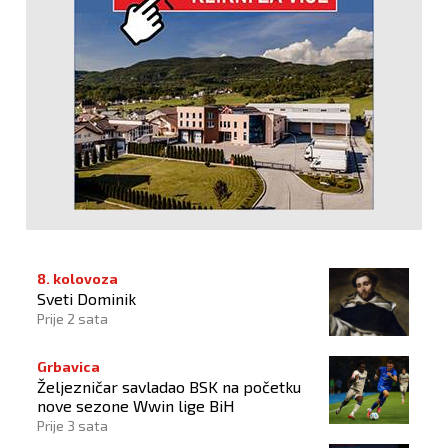
8. kolovoza
Sveti Dominik
Prije 2 sata
Grbavica
Željezničar savladao BSK na početku
nove sezone Wwin lige BiH
Prije 3 sata