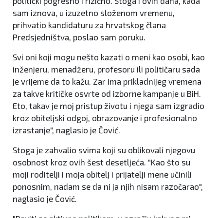
politički pogrešno i rizično. Stoga i ovih dana, kada
sam iznova, u izuzetno složenom vremenu,
prihvatio kandidaturu za hrvatskog člana
Predsjedništva, poslao sam poruku.
Svi oni koji mogu nešto kazati o meni kao osobi, kao
inženjeru, menadžeru, profesoru ili političaru sada
je vrijeme da to kažu. Zar ima prikladnijeg vremena
za takve kritičke osvrte od izborne kampanje u BiH.
Eto, takav je moj pristup životu i njega sam izgradio
kroz obiteljski odgoj, obrazovanje i profesionalno
izrastanje", naglasio je Čović.
Stoga je zahvalio svima koji su oblikovali njegovu
osobnost kroz ovih šest desetljeća. "Kao što su
moji roditelji i moja obitelj i prijatelji mene učinili
ponosnim, nadam se da ni ja njih nisam razočarao",
naglasio je Čović.