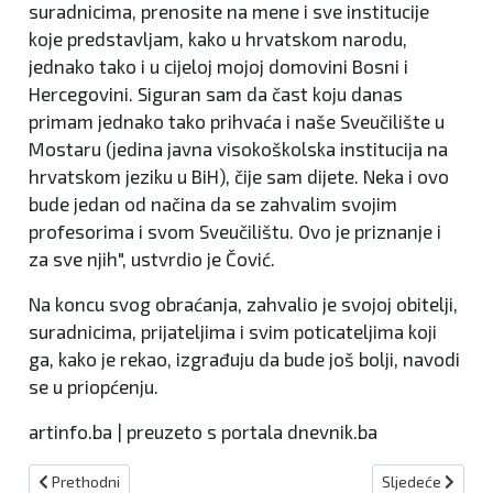
suradnicima, prenosite na mene i sve institucije
koje predstavljam, kako u hrvatskom narodu,
jednako tako i u cijeloj mojoj domovini Bosni i
Hercegovini. Siguran sam da čast koju danas
primam jednako tako prihvaća i naše Sveučilište u
Mostaru (jedina javna visokoškolska institucija na
hrvatskom jeziku u BiH), čije sam dijete. Neka i ovo
bude jedan od načina da se zahvalim svojim
profesorima i svom Sveučilištu. Ovo je priznanje i
za sve njih", ustvrdio je Čović.
Na koncu svog obraćanja, zahvalio je svojoj obitelji,
suradnicima, prijateljima i svim poticateljima koji
ga, kako je rekao, izgrađuju da bude još bolji, navodi
se u priopćenju.
artinfo.ba | preuzeto s portala dnevnik.ba
Prethodni članak: ŽSB: Današnje radarske kontrole – 20.6.2018.
Sljedeći članak
Prethodni
Sljedeće