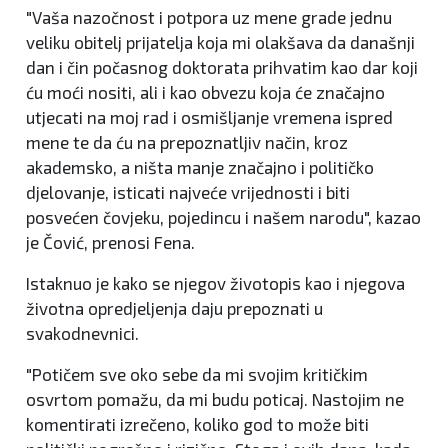
"Vaša nazočnost i potpora uz mene grade jednu
veliku obitelj prijatelja koja mi olakšava da današnji
dan i čin počasnog doktorata prihvatim kao dar koji
ću moći nositi, ali i kao obvezu koja će značajno
utjecati na moj rad i osmišljanje vremena ispred
mene te da ću na prepoznatljiv način, kroz
akademsko, a ništa manje značajno i političko
djelovanje, isticati najveće vrijednosti i biti
posvećen čovjeku, pojedincu i našem narodu", kazao
je Čović, prenosi Fena.
Istaknuo je kako se njegov životopis kao i njegova
životna opredjeljenja daju prepoznati u
svakodnevnici.
"Potičem sve oko sebe da mi svojim kritičkim
osvrtom pomažu, da mi budu poticaj. Nastojim ne
komentirati izrečeno, koliko god to može biti