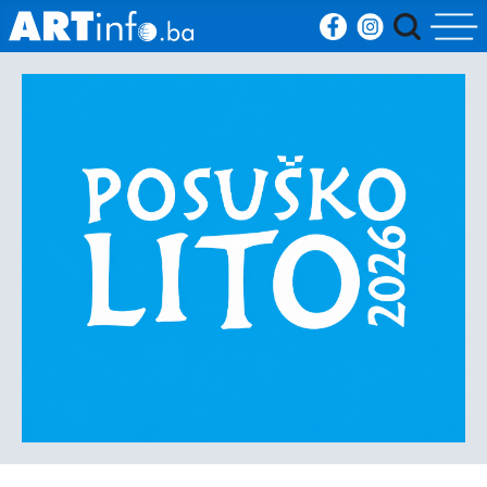
Početna
Vijesti
Sport
Kultura
Crna
kronika
Politika
Zanimljivosti