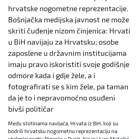
hrvatske nogometne reprezentacije.
Bošnjačka medijska javnost ne može
skriti čuđenje nizom činjenica: Hrvati
u BiH navijaju za Hrvatsku; osobe
zaposlene u državnim institucijama
imaju pravo iskoristiti svoje godišnje
odmore kada i gdje žele, a i
fotografirati se s kim žele, pa taman
da je to i nepravomoćno osuđeni
bivši političar
Među stotinama navijača, Hrvata iz BiH, koji su
bodrili hrvatsku nogometnu reprezentaciju na
utakmici protiv Nigerije u Rusiji, bio je i Ivan Matešić