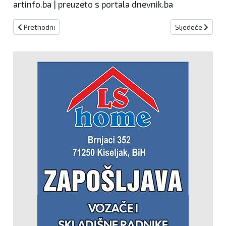
artinfo.ba | preuzeto s portala dnevnik.ba
Prethodni članak: ŽSB: Današnje radarske kontrole – 19.6.2018.
Sljedeći članak:
Prethodni
Sljedeće