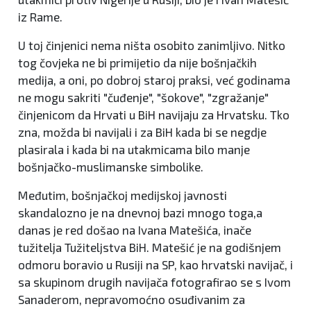
iz Rame.
U toj činjenici nema ništa osobito zanimljivo. Nitko
tog čovjeka ne bi primijetio da nije bošnjačkih
medija, a oni, po dobroj staroj praksi, već godinama
ne mogu sakriti "čuđenje", "šokove", "zgražanje"
činjenicom da Hrvati u BiH navijaju za Hrvatsku. Tko
zna, možda bi navijali i za BiH kada bi se negdje
plasirala i kada bi na utakmicama bilo manje
bošnjačko-muslimanske simbolike.
Međutim, bošnjačkoj medijskoj javnosti
skandalozno je na dnevnoj bazi mnogo toga,a
danas je red došao na Ivana Matešića, inače
tužitelja Tužiteljstva BiH. Matešić je na godišnjem
odmoru boravio u Rusiji na SP, kao hrvatski navijač, i
sa skupinom drugih navijača fotografirao se s Ivom
Sanaderom, nepravomoćno osuđivanim za