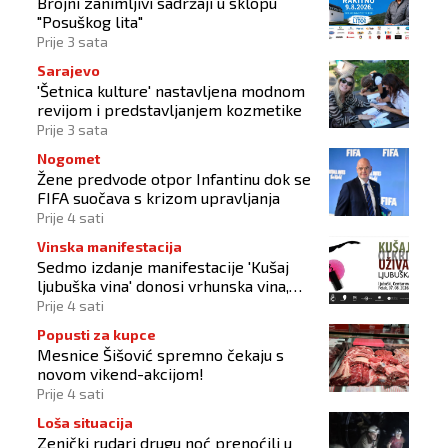
Brojni zanimljivi sadržaji u sklopu
"Posuškog lita"
Prije 3 sata
Sarajevo
'Šetnica kulture' nastavljena modnom
revijom i predstavljanjem kozmetike
Prije 3 sata
Nogomet
Žene predvode otpor Infantinu dok se
FIFA suočava s krizom upravljanja
Prije 4 sati
Vinska manifestacija
Sedmo izdanje manifestacije 'Kušaj
ljubuška vina' donosi vrhunska vina,
gastronomiju i glazbu
Prije 4 sati
Popusti za kupce
Mesnice Šišović spremno čekaju s
novom vikend-akcijom!
Prije 4 sati
Loša situacija
Zenički rudari drugu noć prenoćili u