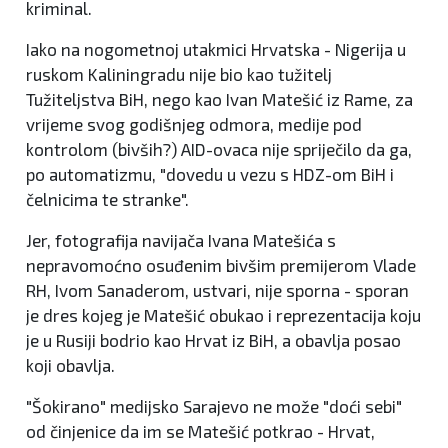
kriminal.
Iako na nogometnoj utakmici Hrvatska - Nigerija u
ruskom Kaliningradu nije bio kao tužitelj
Tužiteljstva BiH, nego kao Ivan Matešić iz Rame, za
vrijeme svog godišnjeg odmora, medije pod
kontrolom (bivših?) AID-ovaca nije spriječilo da ga,
po automatizmu, "dovedu u vezu s HDZ-om BiH i
čelnicima te stranke".
Jer, fotografija navijača Ivana Matešića s
nepravomoćno osuđenim bivšim premijerom Vlade
RH, Ivom Sanaderom, ustvari, nije sporna - sporan
je dres kojeg je Matešić obukao i reprezentacija koju
je u Rusiji bodrio kao Hrvat iz BiH, a obavlja posao
koji obavlja.
"Šokirano" medijsko Sarajevo ne može "doći sebi"
od činjenice da im se Matešić potkrao - Hrvat,