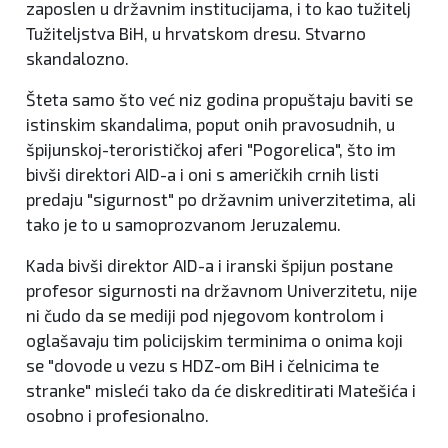
zaposlen u državnim institucijama, i to kao tužitelj
Tužiteljstva BiH, u hrvatskom dresu. Stvarno
skandalozno.
Šteta samo što već niz godina propuštaju baviti se
istinskim skandalima, poput onih pravosudnih, u
špijunskoj-terorističkoj aferi "Pogorelica", što im
bivši direktori AID-a i oni s američkih crnih listi
predaju "sigurnost" po državnim univerzitetima, ali
tako je to u samoprozvanom Jeruzalemu.
Kada bivši direktor AID-a i iranski špijun postane
profesor sigurnosti na državnom Univerzitetu, nije
ni čudo da se mediji pod njegovom kontrolom i
oglašavaju tim policijskim terminima o onima koji
se "dovode u vezu s HDZ-om BiH i čelnicima te
stranke" misleći tako da će diskreditirati Matešića i
osobno i profesionalno.