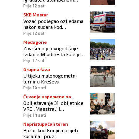
naselju
Prije 12 sati
SKB Mostar
Vozač podlegao ozljedama
nakon sudara kod
Tomislavgrada
Prije 12 sati
Međugorje
Završeno je ovogodišnje
izdanje Mladifesta koje je
okupilo mlade iz 73 zemlje
Prije 12 sati
svijeta
Grupna faza
U tijeku malonogometni
turnir u Kreševu
Prije 14 sati
Čuvanje uspomene na
Obilježavanje 31. obljetnice
branitelje
VRO „Maestral“ i
oslobođenja Jajca uz
Prije 14 sati
pokroviteljstvo HNS-a BiH
Nepristupačan teren
Požar kod Konjica prijeti
kućama i pruzi