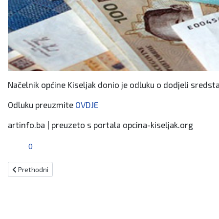
Načelnik općine Kiseljak donio je odluku o dodjeli sredsta
Odluku preuzmite
OVDJE
artinfo.ba | preuzeto s portala opcina-kiseljak.org
0
Prethodni članak: Fondacija "Minelino srce" nastavlja sa radom, podr
Prethodni