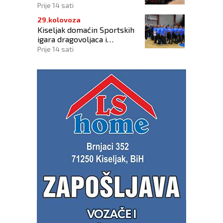
Prije 14 sati
29.kolovoza
Kiseljak domaćin Sportskih
igara dragovoljaca i
veterana HVO-a ŽSB i Dana
Prije 14 sati
branitelja