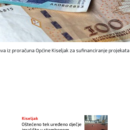
va iz proračuna Općine Kiseljak za sufinanciranje projekata 
žite ih!
Kiseljak
Oštećeno tek uređeno dječje
igralište u stambenom