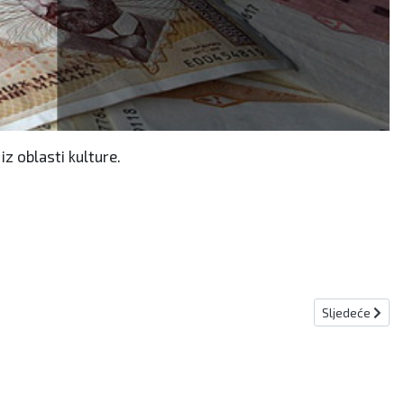
iz oblasti kulture.
Sljedeći članak
Sljedeće