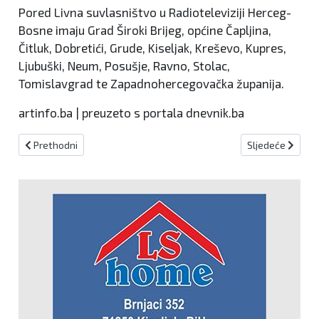
Pored Livna suvlasništvo u Radioteleviziji Herceg-
Bosne imaju Grad Široki Brijeg, općine Čapljina,
Čitluk, Dobretići, Grude, Kiseljak, Kreševo, Kupres,
Ljubuški, Neum, Posušje, Ravno, Stolac,
Tomislavgrad te Zapadnohercegovačka županija.
artinfo.ba | preuzeto s portala dnevnik.ba
Prethodni članak: ŽSB: Najavljene radarske kontrole za danas, 24.
Sljedeći članak:
Prethodni
Sljedeće