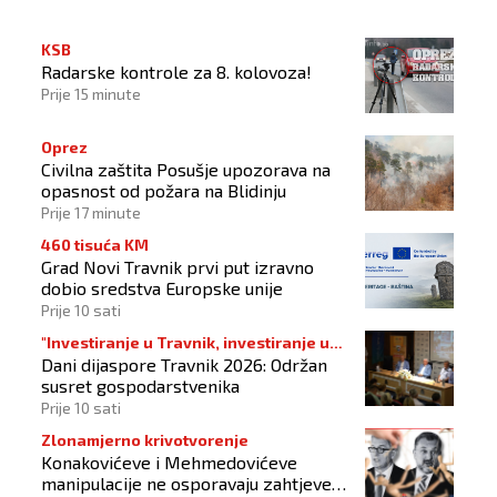
KSB
Radarske kontrole za 8. kolovoza!
Prije 15 minute
Oprez
Civilna zaštita Posušje upozorava na
opasnost od požara na Blidinju
Prije 17 minute
460 tisuća KM
Grad Novi Travnik prvi put izravno
dobio sredstva Europske unije
Prije 10 sati
"Investiranje u Travnik, investiranje u
Dani dijaspore Travnik 2026: Održan
budućnost"
susret gospodarstvenika
Prije 10 sati
Zlonamjerno krivotvorenje
Konakovićeve i Mehmedovićeve
manipulacije ne osporavaju zahtjeve