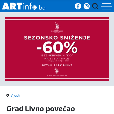
Početna
Vijesti
Sport
Kultura
Crna
kronika
Vijesti
Politika
Grad Livno povećao
Zanimljivosti