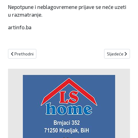
Nepotpune i neblagovremene prijave se neće uzeti
u razmatranje.
artinfo.ba
Prethodni članak: Do ponedjeljka nestabilno vrijeme s pljuskovima
Sljedeći članak:
Prethodni
Sljedeće