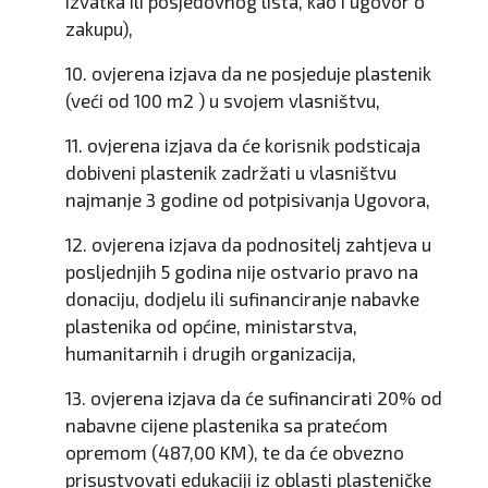
izvatka ili posjedovnog lista, kao i ugovor o
zakupu),
10. ovjerena izjava da ne posjeduje plastenik
(veći od 100 m2 ) u svojem vlasništvu,
11. ovjerena izjava da će korisnik podsticaja
dobiveni plastenik zadržati u vlasništvu
najmanje 3 godine od potpisivanja Ugovora,
12. ovjerena izjava da podnositelj zahtjeva u
posljednjih 5 godina nije ostvario pravo na
donaciju, dodjelu ili sufinanciranje nabavke
plastenika od općine, ministarstva,
humanitarnih i drugih organizacija,
13. ovjerena izjava da će sufinancirati 20% od
nabavne cijene plastenika sa pratećom
opremom (487,00 KM), te da će obvezno
prisustvovati edukaciji iz oblasti plasteničke