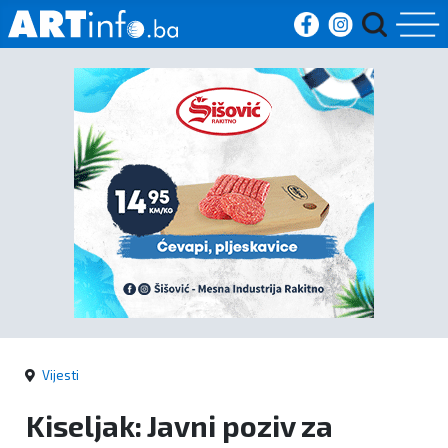
Početna
Vijesti
Sport
Kultura
Crna
kronika
Vijesti
Politika
Kiseljak: Javni poziv za
Zanimljivosti