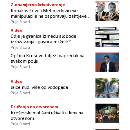
Zlonamjerno krivotvorenje
Konakovićeve i Mehmedovićeve
manipulacije ne osporavaju zahtjeve
Hrvata
Prije 8 sati
Video
Gdje je granica između slobode
izražavanja i govora mržnje?
Prije 8 sati
Općina Kreševo bilježi napredak na
svakom polju
Prije 8 sati
Video
Jajce nudi više od vodopada
Prije 8 sati
Druženja na otvorenom
Kreševski mališani uživali u kinu na
otvorenom
Prije 8 sati