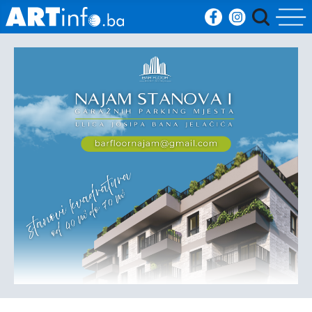
Početna
Vijesti
Sport
Kultura
Crna
kronika
Politika
Zanimljivosti