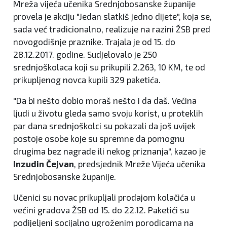
Mreža vijeća učenika Srednjobosanske županije
provela je akciju "Jedan slatkiš jedno dijete", koja se,
sada već tradicionalno, realizuje na razini ŽSB pred
novogodišnje praznike. Trajala je od 15. do
28.12.2017. godine. Sudjelovalo je 250
srednjoškolaca koji su prikupili 2.263, 10 KM, te od
prikupljenog novca kupili 329 paketića.
"Da bi nešto dobio moraš nešto i da daš. Većina
ljudi u životu gleda samo svoju korist, u proteklih
par dana srednjoškolci su pokazali da još uvijek
postoje osobe koje su spremne da pomognu
drugima bez nagrade ili nekog priznanja", kazao je
Inzudin Čejvan
, predsjednik Mreže Vijeća učenika
Srednjobosanske županije.
Učenici su novac prikupljali prodajom kolačića u
većini gradova ŽSB od 15. do 22.12. Paketići su
podijeljeni socijalno ugroženim porodicama na