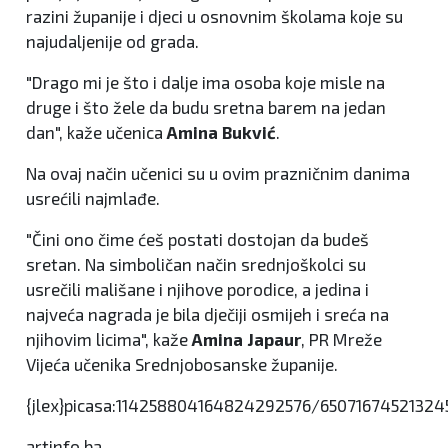
razini županije i djeci u osnovnim školama koje su
najudaljenije od grada.
"Drago mi je što i dalje ima osoba koje misle na
druge i što žele da budu sretna barem na jedan
dan", kaže učenica
Amina Bukvić
.
Na ovaj način učenici su u ovim prazničnim danima
usrećili najmlađe.
"Čini ono čime ćeš postati dostojan da budeš
sretan. Na simboličan način srednjoškolci su
usrečili mališane i njihove porodice, a jedina i
najveća nagrada je bila dječiji osmijeh i sreća na
njihovim licima", kaže
Amina Japaur
, PR Mreže
Vijeća učenika Srednjobosanske županije.
{jlex}picasa:114258804164824292576/650716745213245
artinfo.ba