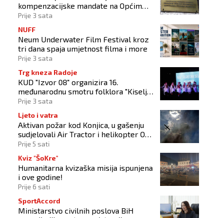
kompenzacijske mandate na Općim
izborima 2026
Prije 3 sata
NUFF
Neum Underwater Film Festival kroz
tri dana spaja umjetnost filma i more
Prije 3 sata
Trg kneza Radoje
KUD "Izvor 08" organizira 16.
međunarodnu smotru folklora "Kiseljak
2026"
Prije 3 sata
Ljeto i vatra
Aktivan požar kod Konjica, u gašenju
sudjelovali Air Tractor i helikopter OS-
a BiH
Prije 5 sati
Kviz "ŠoKre"
Humanitarna kvizaška misija ispunjena
i ove godine!
Prije 6 sati
SportAccord
Ministarstvo civilnih poslova BiH