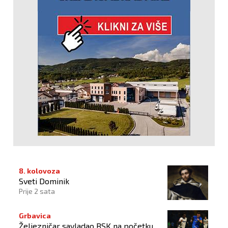
8. kolovoza
Sveti Dominik
Prije 2 sata
Grbavica
Željezničar savladao BSK na početku