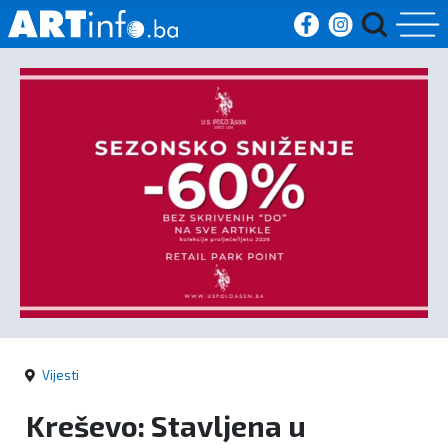
Početna
Vijesti
Sport
Kultura
Crna
kronika
Vijesti
Politika
Kreševo: Stavljena u
Zanimljivosti