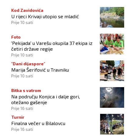
Kod Zavidovića
U rijeci Krivaji utopio se mladić
Prije 10 sati
Foto
'Pekijada' u Varešu okupila 37 ekipa iz
četiri države regije
Prije 10 sati
"Dani dijaspore"
Marija Šerifović u Travniku
Prije 10 sati
Bitka s vatrom
Na području Konjica i dalje gori,
otežano gašenje
Prije 16 sati
Turnir
Finalna večer u Bilalovcu
Prije 16 sati