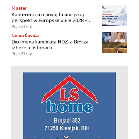
Mostar
Konferencija o novoj financijskoj
perspektivi Europske unije 2028.–
2034.
Prije 21 sat
Nema Čovića
Dio imena kandidata HDZ-a BiH za
izbore u listopadu
Prije 21 sat