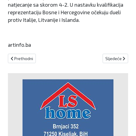
natjecanje sa skorom 4-2. U nastavku kvalifikacija
reprezentaciju Bosne i Hercegovine očekuju dueli
protiv Italije, Litvanije i Islanda.
artinfo.ba
Prethodni članak: Završen malonogometni noćni turnir "Podastinj
Sljedeći članak:
Prethodni
Sljedeće