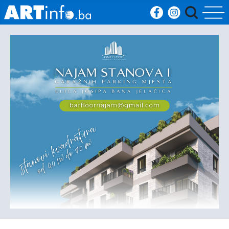
Početna
Vijesti
Sport
Kultura
Crna
kronika
Politika
Zanimljivosti