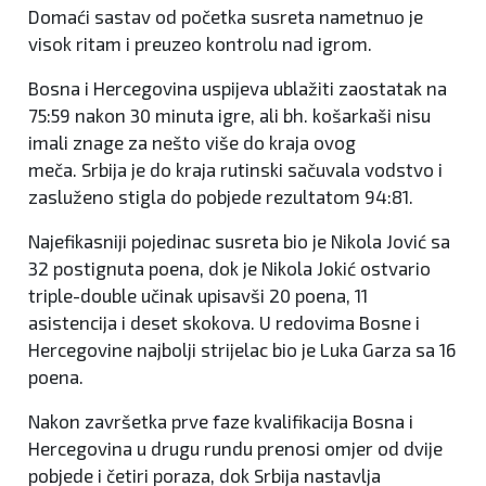
Domaći sastav od početka susreta nametnuo je
visok ritam i preuzeo kontrolu nad igrom.
Bosna i Hercegovina uspijeva ublažiti zaostatak na
75:59 nakon 30 minuta igre, ali bh. košarkaši nisu
imali znage za nešto više do kraja ovog
meča. Srbija je do kraja rutinski sačuvala vodstvo i
zasluženo stigla do pobjede rezultatom 94:81.
Najefikasniji pojedinac susreta bio je Nikola Jović sa
32 postignuta poena, dok je Nikola Jokić ostvario
triple-double učinak upisavši 20 poena, 11
asistencija i deset skokova. U redovima Bosne i
Hercegovine najbolji strijelac bio je Luka Garza sa 16
poena.
Nakon završetka prve faze kvalifikacija Bosna i
Hercegovina u drugu rundu prenosi omjer od dvije
pobjede i četiri poraza, dok Srbija nastavlja