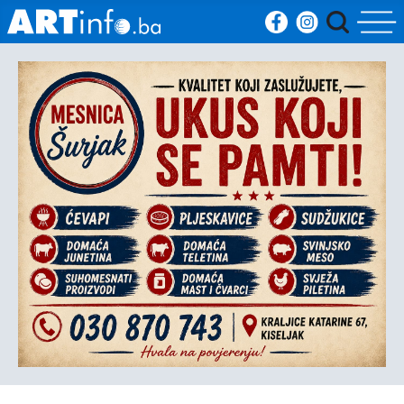
Početna
Vijesti
Sport
Kultura
Crna
kronika
Politika
Zanimljivosti