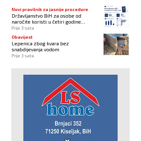
Novi pravilnik za jasnije procedure
Državljanstvo BiH za osobe od
naročite koristi: u četiri godine
odobrena 43 zahtjeva
Prije 3 sata
Obavijest
Lepenica zbog kvara bez
snabdijevanja vodom
Prije 3 sata