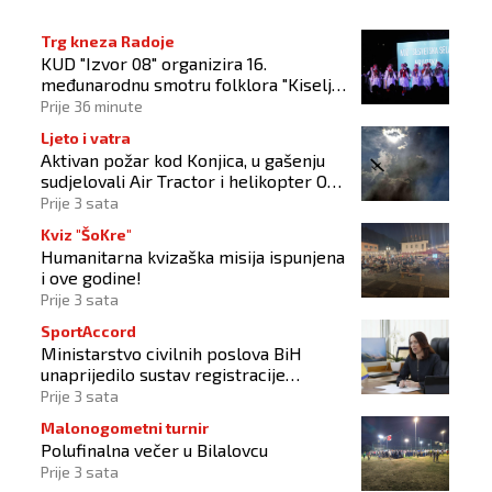
Trg kneza Radoje
KUD "Izvor 08" organizira 16.
međunarodnu smotru folklora "Kiseljak
2026"
Prije 36 minute
Ljeto i vatra
Aktivan požar kod Konjica, u gašenju
sudjelovali Air Tractor i helikopter OS-
a BiH
Prije 3 sata
Kviz "ŠoKre"
Humanitarna kvizaška misija ispunjena
i ove godine!
Prije 3 sata
SportAccord
Ministarstvo civilnih poslova BiH
unaprijedilo sustav registracije
sportskih organizacija
Prije 3 sata
Malonogometni turnir
Polufinalna večer u Bilalovcu
Prije 3 sata