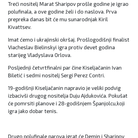
Treći nositelj Marat Sharipov prošle godine je igrao
polufinala, a ove godine želi i do naslova. Prva
prepreka danas bit će mu sunarodnjak Kiril
Kivattsev.
Imat ćemo i ukrajinski okršaj. Prošlogodišnji finalist
Viacheslav Bielinskyi igra protiv devet godina
starijeg Vladyslava Orlova.
Posljednji četvrtfinalni par čine Kiseljačanin Ivan
Biletić i sedmi nositelj Sergi Perez Contri.
19-godišnji Kiseljačanin napravio je veliki podvig
izbacivši drugog nositelja Duju Ajdukovića. Pokušat
će pomrsiti planove i 28-godišnjem Španjolcu,koji
igra jako dobar tenis.
Drugo polufinale parova igrat će Demin i Sharipov