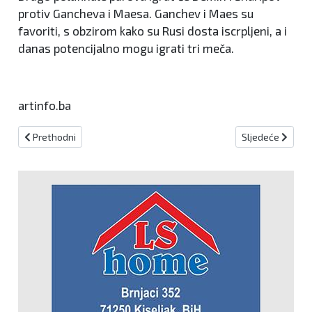
protiv Gancheva i Maesa. Ganchev i Maes su
favoriti, s obzirom kako su Rusi dosta iscrpljeni, a i
danas potencijalno mogu igrati tri meča.
artinfo.ba
Prethodni članak: Poznati polufinalisti singla, Biletić unatoč dobr
Sljedeći članak
Prethodni
Sljedeće