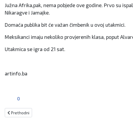
Južna Afrika,pak, nema pobjede ove godine. Prvo su ispal
Nikaragve i Jamajke.
Domaća publika bit će važan čimbenik u ovoj utakmici.
Meksikanci imaju nekoliko provjerenih klasa, poput Alvar
Utakmica se igra od 21 sat.
artinfo.ba
0
Prethodni članak: Svi mečevi odgođeni za petak
Prethodni