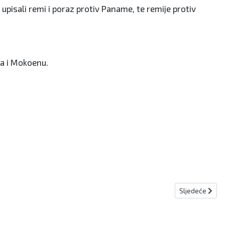
upisali remi i poraz protiv Paname, te remije protiv
ra i Mokoenu.
Sljedeći člana
Sljedeće