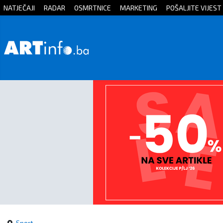
NATJEČAJI
RADAR
OSMRTNICE
MARKETING
POŠALJITE VIJEST
Početna
Vijesti
Sport
Kultura
Crna
kronika
Politika
Zanimljivosti