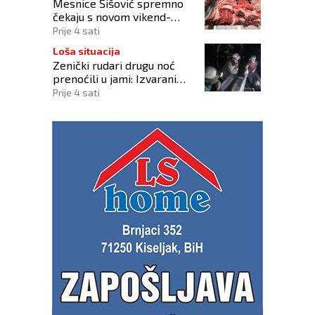
Mesnice Šišović spremno
čekaju s novom vikend-
akcijom!
Prije 4 sati
Loša situacija
Zenički rudari drugu noć
prenoćili u jami: Izvarani
smo, više nikome ne
Prije 4 sati
vjerujemo