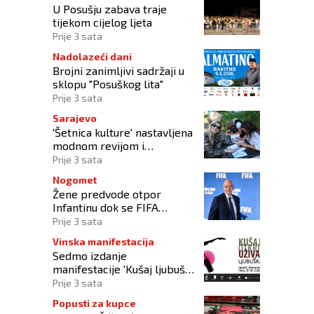
U Posušju zabava traje
tijekom cijelog ljeta
Prije 3 sata
Nadolazeći dani
Brojni zanimljivi sadržaji u
sklopu "Posuškog lita"
Prije 3 sata
Sarajevo
'Šetnica kulture' nastavljena
modnom revijom i
predstavljanjem kozmetike
Prije 3 sata
Nogomet
Žene predvode otpor
Infantinu dok se FIFA
suočava s krizom
Prije 3 sata
upravljanja
Vinska manifestacija
Sedmo izdanje
manifestacije 'Kušaj ljubuška
vina' donosi vrhunska vina,
Prije 3 sata
gastronomiju i glazbu
Popusti za kupce