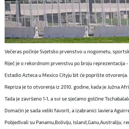
Večeras počinje Svjetsko prvenstvo u nogometu, sportsk
Riječ je o rekordnom prvenstvu po broju reprezentacija - 
Estadio Azteca u Mexico Cityju bit će poprište otvorenja
Repriza je to otvorenja iz 2010. godine, kada je Južna Af
Tada je završeno 1-1, a svi se sjećamo golčine Tschabala
Domaćin je sada veliki favorit, a izabranici Javiera Aguir
Pobjeđivali su Panamu,Boliviju, Island,Ganu,Australiju, remi