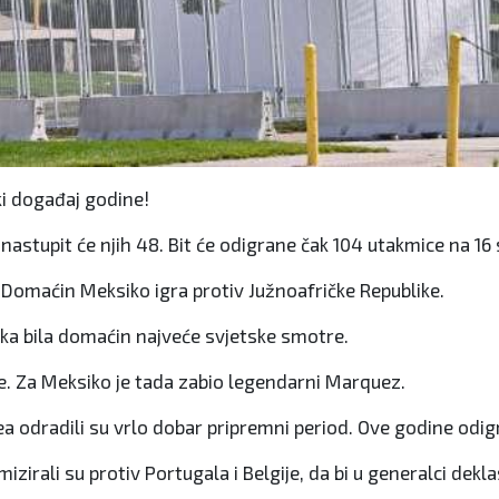
i događaj godine!
nastupit će njih 48. Bit će odigrane čak 104 utakmice na 16
. Domaćin Meksiko igra protiv Južnoafričke Republike.
rika bila domaćin najveće svjetske smotre.
le. Za Meksiko je tada zabio legendarni Marquez.
rea odradili su vrlo dobar pripremni period. Ove godine odig
zirali su protiv Portugala i Belgije, da bi u generalci deklas