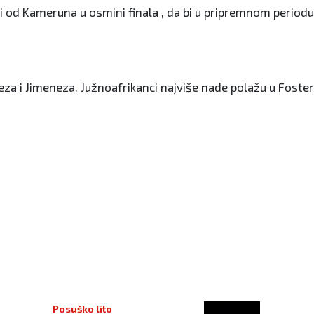
i od Kameruna u osmini finala , da bi u pripremnom periodu 
eza i Jimeneza. Južnoafrikanci najviše nade polažu u Foste
Posuško lito