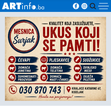
Početna
Vijesti
Sport
Kultura
Crna
kronika
Politika
Zanimljivosti