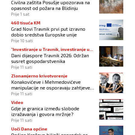
Civilna zaštita Posušje upozorava na
opasnost od požara na Blidinju
Prije 1 sat
460 tisuća KM
Grad Novi Travnik prvi put izravno
dobio sredstva Europske unije
Prije 10 sati
"Investiranje u Travnik, investiranje u
Dani dijaspore Travnik 2026: Održan
budućnost"
susret gospodarstvenika
Prije 11 sati
Zlonamjerno krivotvorenje
Konakovićeve i Mehmedovićeve
manipulacije ne osporavaju zahtjeve
Hrvata
Prije 11 sati
Video
Gdje je granica između slobode
izražavanja i govora mržnje?
Prije 11 sati
Uoči Dana općine
Općina Kreševo bilježi napredak na