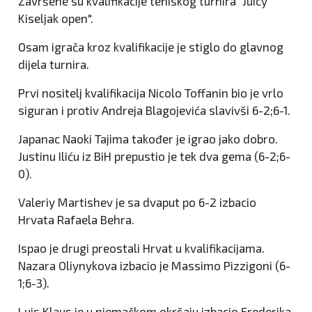
Završene su kvalifikacije teniskog turnira "Juicy
Kiseljak open".
Osam igrača kroz kvalifikacije je stiglo do glavnog
dijela turnira.
Prvi nositelj kvalifikacija Nicolo Toffanin bio je vrlo
siguran i protiv Andreja Blagojevića slavivši 6-2;6-1.
Japanac Naoki Tajima također je igrao jako dobro.
Justinu Iliću iz BiH prepustio je tek dva gema (6-2;6-
0).
Valeriy Martishev je sa dvaput po 6-2 izbacio
Hrvata Rafaela Behra.
Ispao je drugi preostali Hrvat u kvalifikacijama.
Nazara Oliynykova izbacio je Massimo Pizzigoni (6-
1;6-3).
Luis Klaus je u njemačkom okršaju izbacio Frederika