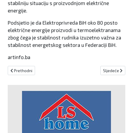
stabilniju situaciju s proizvodnjom električne
energije.
Podsjetio je da Elektroprivreda BiH oko 80 posto
električne energije proizvodi u termoelektranama
zbog čega je stabilnost rudnika izuzetno važna za
stabilnost energetskog sektora u Federaciji BiH.
artinfo.ba
Prethodni članak: Iz Sindikata doktora medicine i stomatologije KS
Sljedeći članak:
Prethodni
Sljedeće