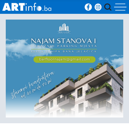
Početna
Vijesti
Sport
Kultura
Crna
kronika
Politika
Zanimljivosti