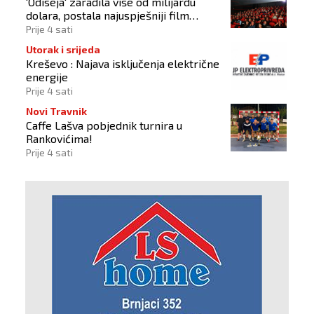
'Odiseja' zaradila više od milijardu
dolara, postala najuspješniji film
Christophera Nolana
Prije 4 sati
Utorak i srijeda
Kreševo : Najava isključenja električne
energije
Prije 4 sati
Novi Travnik
Caffe Lašva pobjednik turnira u
Rankovićima!
Prije 4 sati