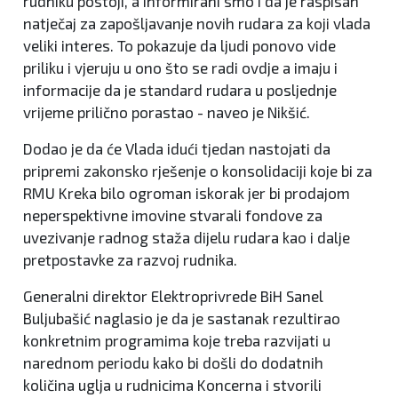
rudniku postoji, a informirani smo i da je raspisan
natječaj za zapošljavanje novih rudara za koji vlada
veliki interes. To pokazuje da ljudi ponovo vide
priliku i vjeruju u ono što se radi ovdje a imaju i
informacije da je standard rudara u posljednje
vrijeme prilično porastao - naveo je Nikšić.
Dodao je da će Vlada idući tjedan nastojati da
pripremi zakonsko rješenje o konsolidaciji koje bi za
RMU Kreka bilo ogroman iskorak jer bi prodajom
neperspektivne imovine stvarali fondove za
uvezivanje radnog staža dijelu rudara kao i dalje
pretpostavke za razvoj rudnika.
Generalni direktor Elektroprivrede BiH Sanel
Buljubašić naglasio je da je sastanak rezultirao
konkretnim programima koje treba razvijati u
narednom periodu kako bi došli do dodatnih
količina uglja u rudnicima Koncerna i stvorili