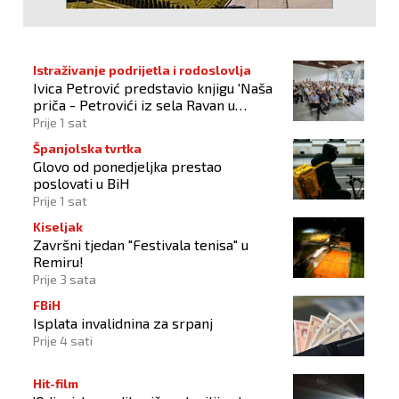
Istraživanje podrijetla i rodoslovlja
Ivica Petrović predstavio knjigu 'Naša
priča - Petrovići iz sela Ravan u
Busovači'
Prije 1 sat
Španjolska tvrtka
Glovo od ponedjeljka prestao
poslovati u BiH
Prije 1 sat
Kiseljak
Završni tjedan "Festivala tenisa" u
Remiru!
Prije 3 sata
FBiH
Isplata invalidnina za srpanj
Prije 4 sati
Hit-film