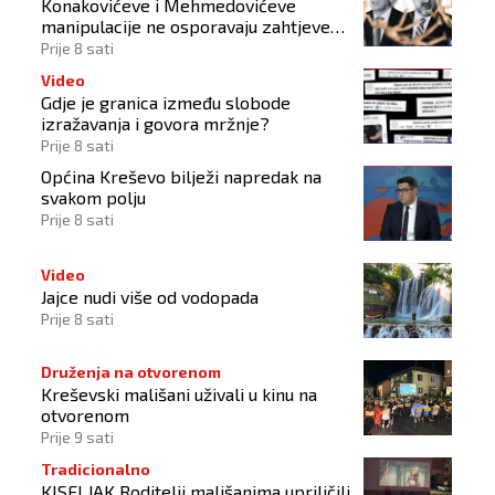
Konakovićeve i Mehmedovićeve
manipulacije ne osporavaju zahtjeve
Hrvata
Prije 8 sati
Video
Gdje je granica između slobode
izražavanja i govora mržnje?
Prije 8 sati
Općina Kreševo bilježi napredak na
svakom polju
Prije 8 sati
Video
Jajce nudi više od vodopada
Prije 8 sati
Druženja na otvorenom
Kreševski mališani uživali u kinu na
otvorenom
Prije 9 sati
Tradicionalno
KISELJAK Roditelji mališanima upriličili