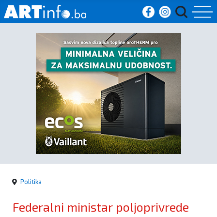
Početna
Vijesti
Sport
Kultura
Crna
kronika
Politika
Politika
Federalni ministar poljoprivrede
Zanimljivosti