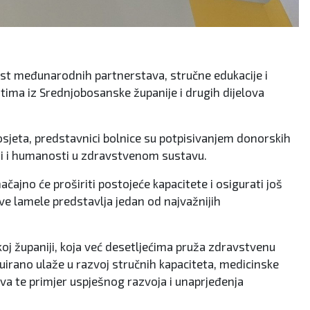
ost međunarodnih partnerstava, stručne edukacije i
ima iz Srednjobosanske županije i drugih dijelova
posjeta, predstavnici bolnice su potpisivanjem donorskih
sti i humanosti u zdravstvenom sustavu.
ačajno će proširiti postojeće kapacitete i osigurati još
ove lamele predstavlja jedan od najvažnijih
koj županiji, koja već desetljećima pruža zdravstvenu
irano ulaže u razvoj stručnih kapaciteta, medicinske
a te primjer uspješnog razvoja i unaprjeđenja