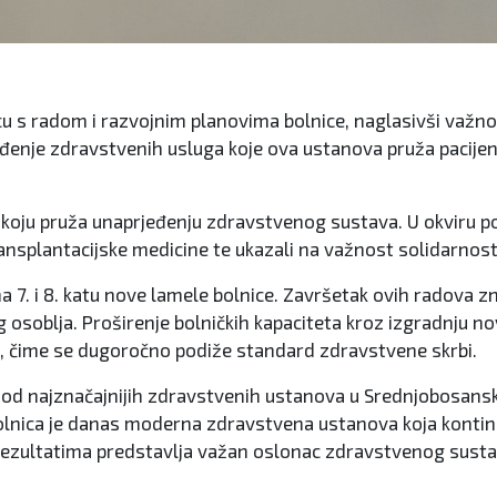
icu s radom i razvojnim planovima bolnice, naglasivši važn
enje zdravstvenih usluga koje ova ustanova pruža pacijent
ori koju pruža unaprjeđenju zdravstvenog sustava. U okviru 
transplantacijske medicine te ukazali na važnost solidarno
a 7. i 8. katu nove lamele bolnice. Završetak ovih radova zn
g osoblja. Proširenje bolničkih kapaciteta kroz izgradnju n
e, čime se dugoročno podiže standard zdravstvene skrbi.
je od najznačajnijih zdravstvenih ustanova u Srednjobosans
olnica je danas moderna zdravstvena ustanova koja kontinu
rezultatima predstavlja važan oslonac zdravstvenog sustav