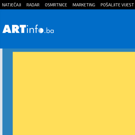
NATJEČAJI
RADAR
OSMRTNICE
MARKETING
POŠALJITE VIJEST
Početna
Vijesti
Sport
Kultura
Crna
kronika
Politika
Zanimljivosti