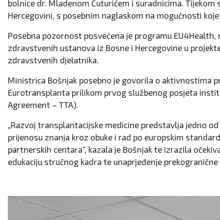
bolnice dr. Mladenom Čuturićem i suradnicima. Tijekom 
Hercegovini, s posebnim naglaskom na mogućnosti koje p
Posebna pozornost posvećena je programu EU4Health, n
zdravstvenih ustanova iz Bosne i Hercegovine u projekte k
zdravstvenih djelatnika.
Ministrica Bošnjak posebno je govorila o aktivnostima pr
Eurotransplanta prilikom prvog službenog posjeta instit
Agreement – TTA).
„Razvoj transplantacijske medicine predstavlja jedno od
prijenosu znanja kroz obuke i rad po europskim standar
partnerskih centara“, kazala je Bošnjak te izrazila očeki
edukaciju stručnog kadra te unaprjeđenje prekogranične 