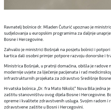
Ravnatelj bolnice dr. Mladen Čuturić upoznao je ministr
sudjelovanja u europskim programima za daljnje unaprjeđ
Bosne i Hercegovine.
Zahvalio je ministrici Bošnjak na posjetu bolnici i potp
kartica dali osobni primjer potpore razvoju donorske i 
Ministrica Bošnjak, u pratnji domaćina, obišla je radove n
modernije uvjete za liječenje pacijenata i rad medicinsko
infrastrukturnih projekata za zdravstvo Središnje Bosn
Hrvatska bolnica „Dr. fra Mato Nikolić“ Nova Bila jedna 
zaštitu stanovništvu ovog dijela Bosne i Hercegovine. B
opreme i kvalitete zdravstvenih usluga. Svojim radom i 
zdravstvene zaštite u Bosni i Hercegovini.