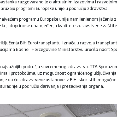
sastanka razgovarano je o aktualnim izazovima i razvojni
ružaju programi Europske unije u području zdravstva.
ajvećem programu Europske unije namijenjenom jačanju zd
oji doprinose unaprjeđenju kvalitete zdravstvene zaštite, d
iključenja BiH Eurotransplantu i značaju razvoja transplant
ucijama Bosne i Hercegovine Ministarstvu uručilo nacrt Spo
 najvažnijih područja suvremenog zdravstva. TTA Sporazum 
dima i protokolima, uz mogućnost ograničenog uključivanja
vanje da će zdravstvene ustanove iz BiH iskoristiti mogućnos
suradnje u području darivanja i presađivanja organa.