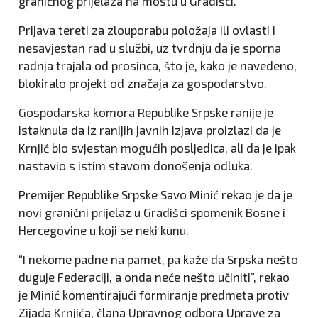
graničnog prijelaza na mostu u Gradišci.
Prijava tereti za zlouporabu položaja ili ovlasti i
nesavjestan rad u službi, uz tvrdnju da je sporna
radnja trajala od prosinca, što je, kako je navedeno,
blokiralo projekt od značaja za gospodarstvo.
Gospodarska komora Republike Srpske ranije je
istaknula da iz ranijih javnih izjava proizlazi da je
Krnjić bio svjestan mogućih posljedica, ali da je ipak
nastavio s istim stavom donošenja odluka.
Premijer Republike Srpske Savo Minić rekao je da je
novi granični prijelaz u Gradišci spomenik Bosne i
Hercegovine u koji se neki kunu.
“I nekome padne na pamet, pa kaže da Srpska nešto
duguje Federaciji, a onda neće nešto učiniti”, rekao
je Minić komentirajući formiranje predmeta protiv
Zijada Krnjića, člana Upravnog odbora Uprave za