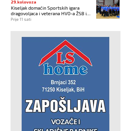
29.kolovoza
Kiseljak domaćin Sportskih igara
dragovoljaca i veterana HVO-a ŽSB i
Dana branitelja
Prije 11 sati