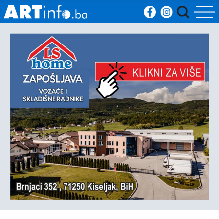
Početna
Vijesti
Sport
Kultura
Crna
kronika
Politika
Zanimljivosti