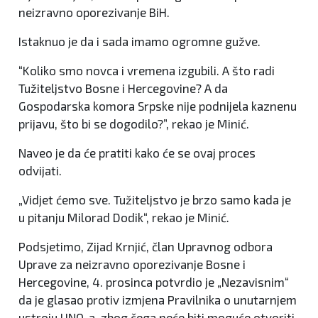
neizravno oporezivanje BiH.
Istaknuo je da i sada imamo ogromne gužve.
“Koliko smo novca i vremena izgubili. A što radi
Tužiteljstvo Bosne i Hercegovine? A da
Gospodarska komora Srpske nije podnijela kaznenu
prijavu, što bi se dogodilo?”, rekao je Minić.
Naveo je da će pratiti kako će se ovaj proces
odvijati.
„Vidjet ćemo sve. Tužiteljstvo je brzo samo kada je
u pitanju Milorad Dodik“, rekao je Minić.
Podsjetimo, Zijad Krnjić, član Upravnog odbora
Uprave za neizravno oporezivanje Bosne i
Hercegovine, 4. prosinca potvrdio je „Nezavisnim“
da je glasao protiv izmjena Pravilnika o unutarnjem
ustroju UNO-a, zbog čega neće biti moguće otvoriti