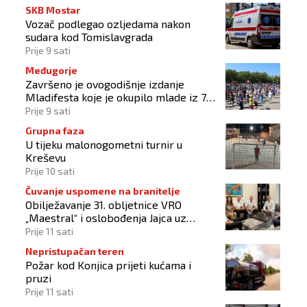
SKB Mostar
Vozač podlegao ozljedama nakon
sudara kod Tomislavgrada
Prije 9 sati
Međugorje
Završeno je ovogodišnje izdanje
Mladifesta koje je okupilo mlade iz 73
zemlje svijeta
Prije 9 sati
Grupna faza
U tijeku malonogometni turnir u
Kreševu
Prije 10 sati
Čuvanje uspomene na branitelje
Obilježavanje 31. obljetnice VRO
„Maestral“ i oslobođenja Jajca uz
pokroviteljstvo HNS-a BiH
Prije 11 sati
Nepristupačan teren
Požar kod Konjica prijeti kućama i
pruzi
Prije 11 sati