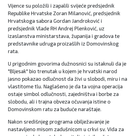
Vijence su položili i zapalili svijeće predsjednik
Republike Hrvatske Zoran Milanović, predsjednik
Hrvatskoga sabora Gordan Jandroković i
predsjednik Vlade RH Andrej Plenković, uz
izaslanstva ministarstava, županija i gradova te
predstavnike udruga proizašlih iz Domovinskog
rata.
U prigodnim govorima dužnosnici su istaknuli da je
"Bljesak" bio trenutak u kojem je hrvatski narod
jasno pokazao odlučnost da živi u slobodi, miru i na
vlastitome tlu. Naglašeno je da ta vojna operacija
ostaje simbol odlučnosti, zajedništva i borbe za
slobodu, ali i trajna obveza očuvanja istine o
Domovinskom ratu za buduće naraštaje.
Nakon središnjeg programa obilježavanje je
nastavljeno misom zadušnicom u crkvi sv. Vida za