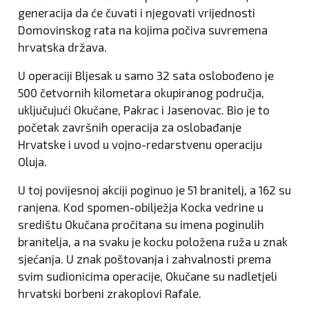
generacija da će čuvati i njegovati vrijednosti
Domovinskog rata na kojima počiva suvremena
hrvatska država.
U operaciji Bljesak u samo 32 sata oslobođeno je
500 četvornih kilometara okupiranog područja,
uključujući Okučane, Pakrac i Jasenovac. Bio je to
početak završnih operacija za oslobađanje
Hrvatske i uvod u vojno-redarstvenu operaciju
Oluja.
U toj povijesnoj akciji poginuo je 51 branitelj, a 162 su
ranjena. Kod spomen-obilježja Kocka vedrine u
središtu Okučana pročitana su imena poginulih
branitelja, a na svaku je kocku položena ruža u znak
sjećanja. U znak poštovanja i zahvalnosti prema
svim sudionicima operacije, Okučane su nadletjeli
hrvatski borbeni zrakoplovi Rafale.