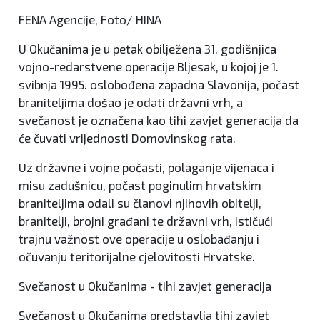
FENA Agencije, Foto/ HINA
U Okučanima je u petak obilježena 31. godišnjica
vojno-redarstvene operacije Bljesak, u kojoj je 1.
svibnja 1995. oslobođena zapadna Slavonija, počast
braniteljima došao je odati državni vrh, a
svečanost je označena kao tihi zavjet generacija da
će čuvati vrijednosti Domovinskog rata.
Uz državne i vojne počasti, polaganje vijenaca i
misu zadušnicu, počast poginulim hrvatskim
braniteljima odali su članovi njihovih obitelji,
branitelji, brojni građani te državni vrh, ističući
trajnu važnost ove operacije u oslobađanju i
očuvanju teritorijalne cjelovitosti Hrvatske.
Svečanost u Okučanima - tihi zavjet generacija
Svečanost u Okučanima predstavlja tihi zavjet