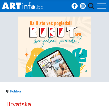
Početna
Vijesti
Sport
Kultura
Crna
kronika
Politika
Politika
Hrvatska
Zanimljivosti