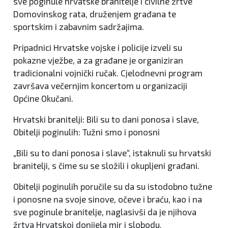
sve poginule hrvatske branitelje i civilne žrtve
Domovinskog rata, druženjem građana te
sportskim i zabavnim sadržajima.
Pripadnici Hrvatske vojske i policije izveli su
pokazne vježbe, a za građane je organiziran
tradicionalni vojnički ručak. Cjelodnevni program
završava večernjim koncertom u organizaciji
Općine Okučani.
Hrvatski branitelji: Bili su to dani ponosa i slave,
Obitelji poginulih: Tužni smo i ponosni
„Bili su to dani ponosa i slave“, istaknuli su hrvatski
branitelji, s čime su se složili i okupljeni građani.
Obitelji poginulih poručile su da su istodobno tužne
i ponosne na svoje sinove, očeve i braću, kao i na
sve poginule branitelje, naglasivši da je njihova
žrtva Hrvatskoj donijela mir i slobodu.