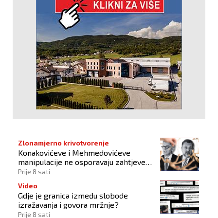
Zlonamjerno krivotvorenje
Konakovićeve i Mehmedovićeve
manipulacije ne osporavaju zahtjeve
Hrvata
Prije 8 sati
Video
Gdje je granica između slobode
izražavanja i govora mržnje?
Prije 8 sati